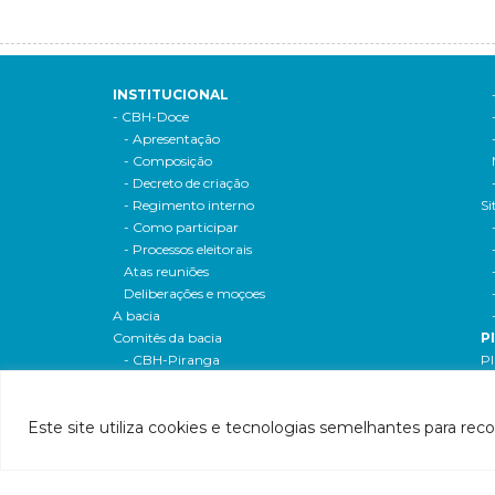
INSTITUCIONAL
- CBH-Doce
- Apresentação
- Composição
- Decreto de criação
- Regimento interno
Si
- Como participar
- Processos eleitorais
Atas reuniões
Deliberações e moçoes
A bacia
Comitês da bacia
P
- CBH-Piranga
Pl
- CBH-Piracicaba
Hi
- CBH-Santo Antônio
Pl
Este site utiliza cookies e tecnologias semelhantes para rec
- CBH-Suaçuí
Pl
- CBH-Caratinga
- CBH-Manhuaçu
- CBH-Guandu
Pr