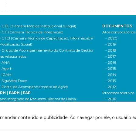
- CTIL (Câmara técnica Institucional e Legal)
DOCUMENTOS
- CTI (Câmara Técnica de Integração)
Atos convocatórios
- CTCI (Câmara Técnica de Capacitação, Informação e
- 2020
Mobilização Social)
- 2019
- Grupo de Acompanhamento do Contrato de Gestão
- 2018
tes relacionados
- 2017
- ANA
- 2016
- Agerh
- 2015
- IGAM
- 2014
- SigaWeb Doce
- 2013
- Portal de Acompanhamento de Ações
- 2012
IRH | PARH | PAP
Processos seletivos
ano Integrado de Recursos Hídricos da Bacia
- 2016
drográfica do Rio Doce (PIRH)
- 2015
ano de Ações de Recursos Hídricos (PARH)
Cadastro de usuári
omendar conteúdo e publicidade. Ao navegar por ele, o usuário ac
ano de Aplicação Plurianual (PAP)
Cobrança e arreca
- Relatório anual de acompanhamento
Legislação de recur
- Deliberações PAP
hídricos
ogramas e Projetos
- Legislação Feder