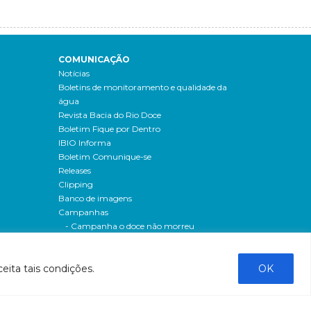
COMUNICAÇÃO
Notícias
Boletins de monitoramento e qualidade da
água
Revista Bacia do Rio Doce
Boletim Fique por Dentro
IBIO Informa
Boletim Comunique-se
Releases
Clipping
Banco de imagens
Campanhas
- Campanha o doce não morreu
Processos seletivos
os
- 2016
eita tais condições.
OK
dação
- 2015
sos
Fale Conosco
al