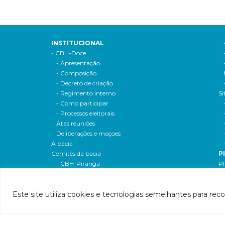
INSTITUCIONAL
- CBH-Doce
- Apresentação
- Composição
- Decreto de criação
- Regimento interno
Si
- Como participar
- Processos eleitorais
Atas reuniões
Deliberações e moçoes
A bacia
Comitês da bacia
P
- CBH-Piranga
Pl
- CBH-Piracicaba
Hi
- CBH-Santo Antônio
Pl
Este site utiliza cookies e tecnologias semelhantes para rec
- CBH-Suaçuí
Pl
- CBH-Caratinga
- CBH-Manhuaçu
- CBH-Guandu
Pr