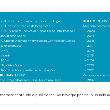
- CTIL (Câmara técnica Institucional e Legal)
DOCUMENTOS
- CTI (Câmara Técnica de Integração)
Atos convocatórios
- CTCI (Câmara Técnica de Capacitação, Informação e
- 2020
Mobilização Social)
- 2019
- Grupo de Acompanhamento do Contrato de Gestão
- 2018
tes relacionados
- 2017
- ANA
- 2016
- Agerh
- 2015
- IGAM
- 2014
- SigaWeb Doce
- 2013
- Portal de Acompanhamento de Ações
- 2012
IRH | PARH | PAP
Processos seletivos
ano Integrado de Recursos Hídricos da Bacia
- 2016
drográfica do Rio Doce (PIRH)
- 2015
ano de Ações de Recursos Hídricos (PARH)
Cadastro de usuári
omendar conteúdo e publicidade. Ao navegar por ele, o usuário ac
ano de Aplicação Plurianual (PAP)
Cobrança e arreca
- Relatório anual de acompanhamento
Legislação de recur
- Deliberações PAP
hídricos
ogramas e Projetos
- Legislação Feder