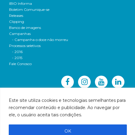
IBIO Informa
Boletim Comunique-se
Releases
Clipping
Banco de imagens
Campanhas
- Campanha o doce não morreu
Processos seletivos
- 2016
- 2015
Fale Conosco
Este site utiliza cookies e tecnologias semelhantes para
recomendar conteúdo e publicidade. Ao navegar por
© 2016 CBH-Doce - Todos os direitos reservados
ele, o usuário aceita tais condições.
Rua Prudente de Morais, 1023 | Centro | Governador
Valadares | Email:
cbhbaciadoriodoce@gmail.com
OK