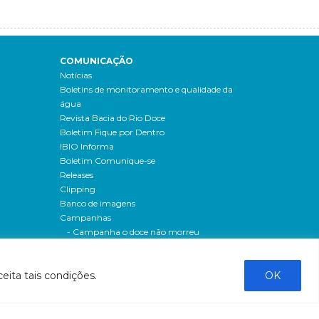
COMUNICAÇÃO
Notícias
Boletins de monitoramento e qualidade da
água
Revista Bacia do Rio Doce
Boletim Fique por Dentro
IBIO Informa
Boletim Comunique-se
Releases
Clipping
Banco de imagens
Campanhas
- Campanha o doce não morreu
Processos seletivos
os
- 2016
eita tais condições.
OK
dação
- 2015
sos
Fale Conosco
al