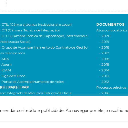
- CTIL (Câmara técnica Institucional e Legal)
DOCUMENTOS
- CTI (Câmara Técnica de Integração)
Atos convocatórios
- CTCI (Câmara Técnica de Capacitação, Informação e
- 2020
Mobilização Social)
- 2019
- Grupo de Acompanhamento do Contrato de Gestão
- 2018
tes relacionados
- 2017
- ANA
- 2016
- Agerh
- 2015
- IGAM
- 2014
- SigaWeb Doce
- 2013
- Portal de Acompanhamento de Ações
- 2012
IRH | PARH | PAP
Processos seletivos
ano Integrado de Recursos Hídricos da Bacia
- 2016
drográfica do Rio Doce (PIRH)
- 2015
ano de Ações de Recursos Hídricos (PARH)
Cadastro de usuári
omendar conteúdo e publicidade. Ao navegar por ele, o usuário ac
ano de Aplicação Plurianual (PAP)
Cobrança e arreca
- Relatório anual de acompanhamento
Legislação de recur
- Deliberações PAP
hídricos
ogramas e Projetos
- Legislação Feder