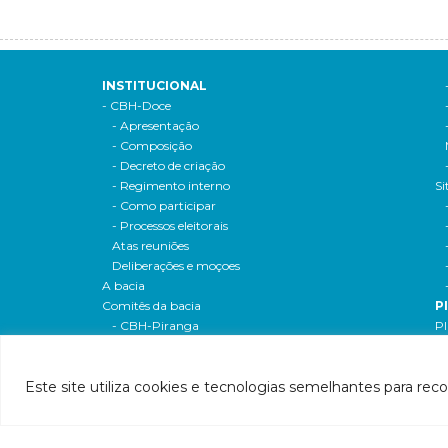
INSTITUCIONAL
- CBH-Doce
- Apresentação
- Composição
- Decreto de criação
- Regimento interno
Si
- Como participar
- Processos eleitorais
Atas reuniões
Deliberações e moçoes
A bacia
Comitês da bacia
P
- CBH-Piranga
Pl
- CBH-Piracicaba
Hi
- CBH-Santo Antônio
Pl
Este site utiliza cookies e tecnologias semelhantes para rec
- CBH-Suaçuí
Pl
- CBH-Caratinga
- CBH-Manhuaçu
- CBH-Guandu
Pr