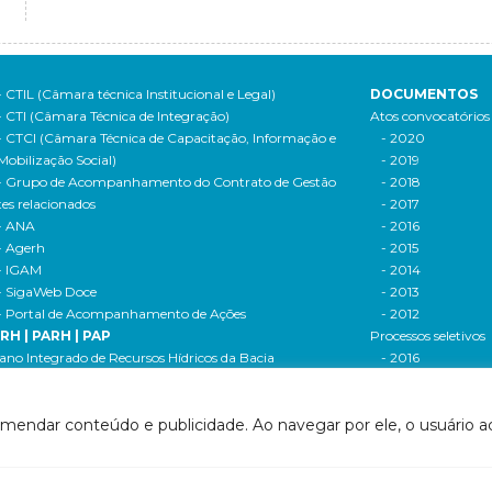
- CTIL (Câmara técnica Institucional e Legal)
DOCUMENTOS
- CTI (Câmara Técnica de Integração)
Atos convocatórios
- CTCI (Câmara Técnica de Capacitação, Informação e
- 2020
Mobilização Social)
- 2019
- Grupo de Acompanhamento do Contrato de Gestão
- 2018
tes relacionados
- 2017
- ANA
- 2016
- Agerh
- 2015
- IGAM
- 2014
- SigaWeb Doce
- 2013
- Portal de Acompanhamento de Ações
- 2012
IRH | PARH | PAP
Processos seletivos
ano Integrado de Recursos Hídricos da Bacia
- 2016
drográfica do Rio Doce (PIRH)
- 2015
ano de Ações de Recursos Hídricos (PARH)
Cadastro de usuári
omendar conteúdo e publicidade. Ao navegar por ele, o usuário ac
ano de Aplicação Plurianual (PAP)
Cobrança e arreca
- Relatório anual de acompanhamento
Legislação de recur
- Deliberações PAP
hídricos
ogramas e Projetos
- Legislação Feder