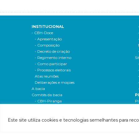
INSTITUCIONAL
- CBH-Doce
- Apresentação
- Composição
- Decreto de criação
- Regimento interno
Si
- Como participar
- Processos eleitorais
Atas reuniões
Deliberações e moçoes
A bacia
Comitês da bacia
P
- CBH-Piranga
Pl
- CBH-Piracicaba
Hi
- CBH-Santo Antônio
Pl
Este site utiliza cookies e tecnologias semelhantes para rec
- CBH-Suaçuí
Pl
- CBH-Caratinga
- CBH-Manhuaçu
- CBH-Guandu
Pr