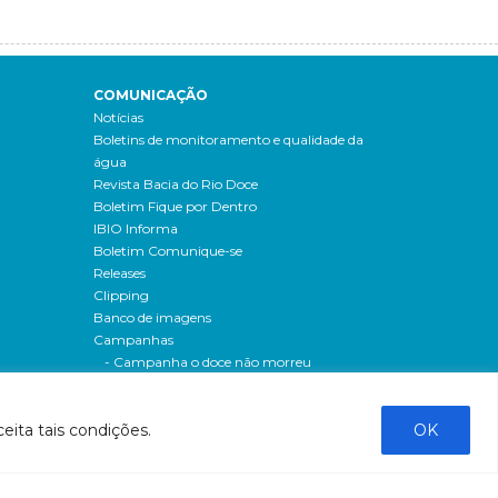
COMUNICAÇÃO
Notícias
Boletins de monitoramento e qualidade da
água
Revista Bacia do Rio Doce
Boletim Fique por Dentro
IBIO Informa
Boletim Comunique-se
Releases
Clipping
Banco de imagens
Campanhas
- Campanha o doce não morreu
Processos seletivos
os
- 2016
eita tais condições.
OK
dação
- 2015
sos
Fale Conosco
al