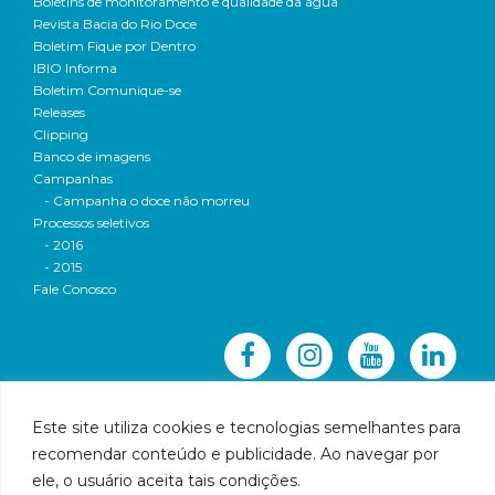
Boletins de monitoramento e qualidade da água
Revista Bacia do Rio Doce
Boletim Fique por Dentro
IBIO Informa
Boletim Comunique-se
Releases
Clipping
Banco de imagens
Campanhas
- Campanha o doce não morreu
Processos seletivos
- 2016
- 2015
Fale Conosco
Este site utiliza cookies e tecnologias semelhantes para
recomendar conteúdo e publicidade. Ao navegar por
© 2016 CBH-Doce - Todos os direitos reservados
ele, o usuário aceita tais condições.