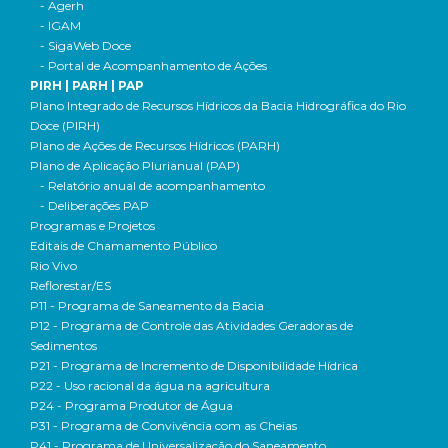
- Agerh
- IGAM
- SigaWeb Doce
- Portal de Acompanhamento de Ações
PIRH | PARH | PAP
Plano Integrado de Recursos Hídricos da Bacia Hidrográfica do Rio
Doce (PIRH)
Plano de Ações de Recursos Hídricos (PARH)
Plano de Aplicação Plurianual (PAP)
- Relatório anual de acompanhamento
- Deliberações PAP
Programas e Projetos
Editais de Chamamento Público
Rio Vivo
Reflorestar/ES
P11 - Programa de Saneamento da Bacia
P12 - Programa de Controle das Atividades Geradoras de
Sedimentos
P21 - Programa de Incremento de Disponibilidade Hídrica
P22 - Uso racional da água na agricultura
P24 - Programa Produtor de Água
P31 - Programa de Convivência com as Cheias
P41 - Programa de Universalização do Saneamento