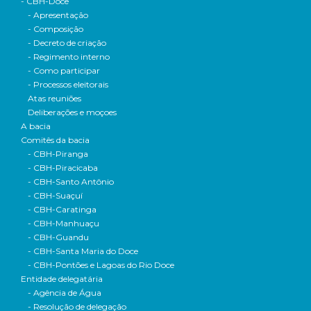
- CBH-Doce
- Apresentação
- Composição
- Decreto de criação
- Regimento interno
- Como participar
- Processos eleitorais
Atas reuniões
Deliberações e moçoes
A bacia
Comitês da bacia
- CBH-Piranga
- CBH-Piracicaba
- CBH-Santo Antônio
- CBH-Suaçuí
- CBH-Caratinga
- CBH-Manhuaçu
- CBH-Guandu
- CBH-Santa Maria do Doce
- CBH-Pontões e Lagoas do Rio Doce
Entidade delegatária
- Agência de Água
- Resolução de delegação