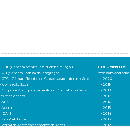
- CTIL (Câmara técnica Institucional e Legal)
DOCUMENTOS
- CTI (Câmara Técnica de Integração)
Atos convocatórios
- CTCI (Câmara Técnica de Capacitação, Informação e
- 2020
Mobilização Social)
- 2019
- Grupo de Acompanhamento do Contrato de Gestão
- 2018
tes relacionados
- 2017
- ANA
- 2016
- Agerh
- 2015
- IGAM
- 2014
- SigaWeb Doce
- 2013
- Portal de Acompanhamento de Ações
- 2012