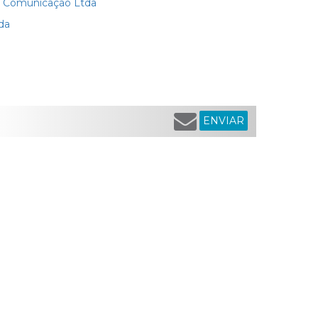
o Comunicação Ltda
da
ENVIAR