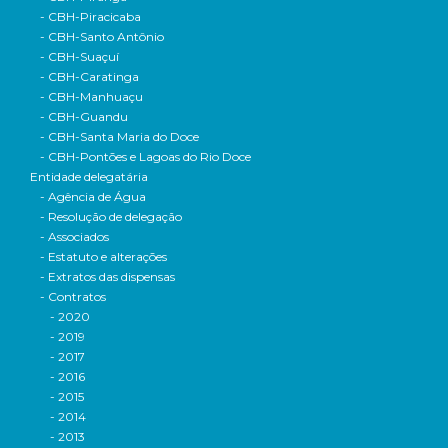
- CBH-Piracicaba
- CBH-Santo Antônio
- CBH-Suaçuí
- CBH-Caratinga
- CBH-Manhuaçu
- CBH-Guandu
- CBH-Santa Maria do Doce
- CBH-Pontões e Lagoas do Rio Doce
Entidade delegatária
- Agência de Água
- Resolução de delegação
- Associados
- Estatuto e alterações
- Extratos das dispensas
- Contratos
- 2020
- 2019
- 2017
- 2016
- 2015
- 2014
- 2013