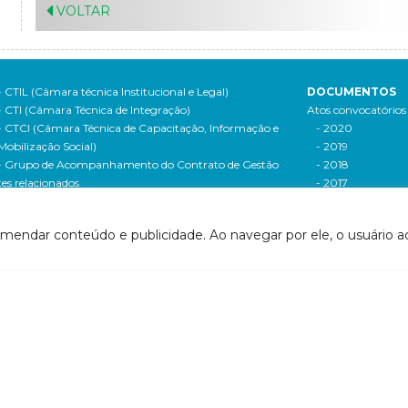
VOLTAR
- CTIL (Câmara técnica Institucional e Legal)
DOCUMENTOS
- CTI (Câmara Técnica de Integração)
Atos convocatórios
- CTCI (Câmara Técnica de Capacitação, Informação e
- 2020
Mobilização Social)
- 2019
- Grupo de Acompanhamento do Contrato de Gestão
- 2018
tes relacionados
- 2017
- ANA
- 2016
- Agerh
- 2015
omendar conteúdo e publicidade. Ao navegar por ele, o usuário ac
- IGAM
- 2014
- SigaWeb Doce
- 2013
- Portal de Acompanhamento de Ações
- 2012
IRH | PARH | PAP
Processos seletivos
ano Integrado de Recursos Hídricos da Bacia
- 2016
drográfica do Rio Doce (PIRH)
- 2015
ano de Ações de Recursos Hídricos (PARH)
Cadastro de usuári
ano de Aplicação Plurianual (PAP)
Cobrança e arreca
- Relatório anual de acompanhamento
Legislação de recur
- Deliberações PAP
hídricos