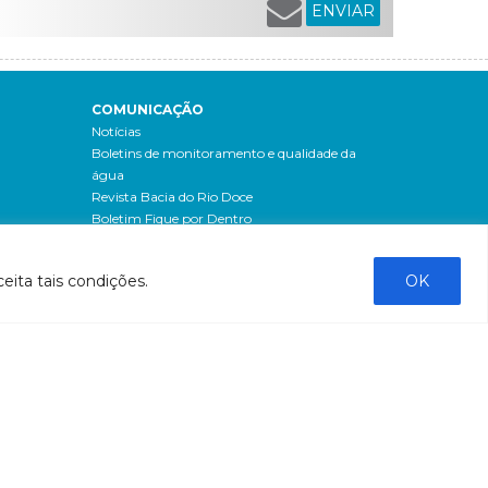
ENVIAR
COMUNICAÇÃO
Notícias
Boletins de monitoramento e qualidade da
água
Revista Bacia do Rio Doce
Boletim Fique por Dentro
IBIO Informa
Boletim Comunique-se
eita tais condições.
OK
Releases
Clipping
Banco de imagens
Campanhas
- Campanha o doce não morreu
Processos seletivos
os
- 2016
dação
- 2015
sos
Fale Conosco