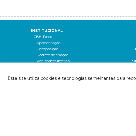
INSTITUCIONAL
- CBH-Doce
- Apresentação
- Composição
- Decreto de criação
- Regimento interno
Si
- Como participar
- Processos eleitorais
Este site utiliza cookies e tecnologias semelhantes para rec
Atas reuniões
Deliberações e moçoes
A bacia
Comitês da bacia
P
- CBH-Piranga
Pl
- CBH-Piracicaba
Hi
- CBH-Santo Antônio
Pl
- CBH-Suaçuí
Pl
- CBH-Caratinga
- CBH-Manhuaçu