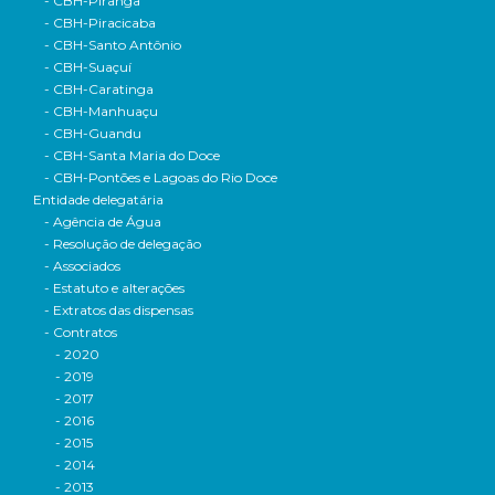
- CBH-Piranga
- CBH-Piracicaba
- CBH-Santo Antônio
- CBH-Suaçuí
- CBH-Caratinga
- CBH-Manhuaçu
- CBH-Guandu
- CBH-Santa Maria do Doce
- CBH-Pontões e Lagoas do Rio Doce
Entidade delegatária
- Agência de Água
- Resolução de delegação
- Associados
- Estatuto e alterações
- Extratos das dispensas
- Contratos
- 2020
- 2019
- 2017
- 2016
- 2015
- 2014
- 2013