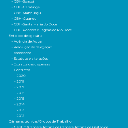
- CBH-Suaçuí
- CBH-Caratinga
- CBH-Manhuaçu
- CBH-Guandu
- CBH-Santa Maria do Doce
- CBH-Pontões e Lagoas do Rio Doce
Entidade delegatária
- Agência de Água
- Resolução de delegação
- Associados
- Estatuto e alterações
- Extratos das dispensas
- Contratos
- 2020
- 2019
- 2017
- 2016
- 2015
- 2014
- 2013
- 2012
Câmaras técnicas/Grupos de Trabalho
- CTGEC (Câmara Técnica de Câmara Técnica de Gestão de