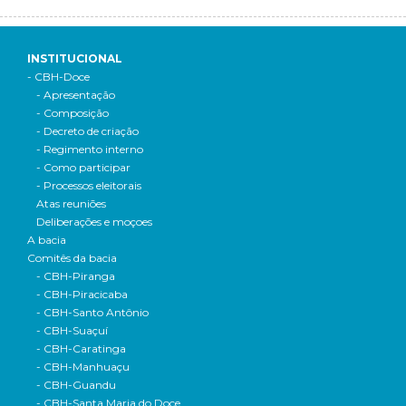
INSTITUCIONAL
- CBH-Doce
- Apresentação
- Composição
- Decreto de criação
- Regimento interno
- Como participar
- Processos eleitorais
Atas reuniões
Deliberações e moçoes
A bacia
Comitês da bacia
- CBH-Piranga
- CBH-Piracicaba
- CBH-Santo Antônio
- CBH-Suaçuí
- CBH-Caratinga
- CBH-Manhuaçu
- CBH-Guandu
- CBH-Santa Maria do Doce