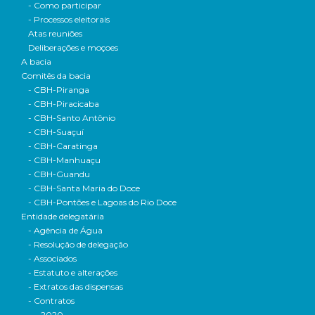
- Como participar
- Processos eleitorais
Atas reuniões
Deliberações e moçoes
A bacia
Comitês da bacia
- CBH-Piranga
- CBH-Piracicaba
- CBH-Santo Antônio
- CBH-Suaçuí
- CBH-Caratinga
- CBH-Manhuaçu
- CBH-Guandu
- CBH-Santa Maria do Doce
- CBH-Pontões e Lagoas do Rio Doce
Entidade delegatária
- Agência de Água
- Resolução de delegação
- Associados
- Estatuto e alterações
- Extratos das dispensas
- Contratos
- 2020