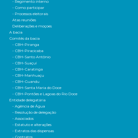
- Regimento interno
- Como participar
- Processos eleitorais
Atas reuniões
Deliberações e moçoes
A bacia
Comitês da bacia
- CBH-Piranga
- CBH-Piracicaba
- CBH-Santo Antônio
- CBH-Suaçuí
- CBH-Caratinga
- CBH-Manhuaçu
- CBH-Guandu
- CBH-Santa Maria do Doce
- CBH-Pontões e Lagoas do Rio Doce
Entidade delegatária
- Agência de Água
- Resolução de delegação
- Associados
- Estatuto e alterações
- Extratos das dispensas
- Contratos