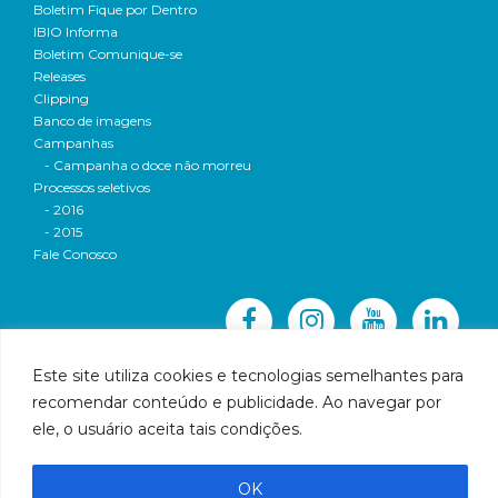
Boletim Fique por Dentro
IBIO Informa
Boletim Comunique-se
Releases
Clipping
Banco de imagens
Campanhas
- Campanha o doce não morreu
Processos seletivos
- 2016
- 2015
Fale Conosco
Este site utiliza cookies e tecnologias semelhantes para
recomendar conteúdo e publicidade. Ao navegar por
© 2016 CBH-Doce - Todos os direitos reservados
ele, o usuário aceita tais condições.
Rua Prudente de Morais, 1023 | Centro | Governador
Valadares | Email:
cbhbaciadoriodoce@gmail.com
OK