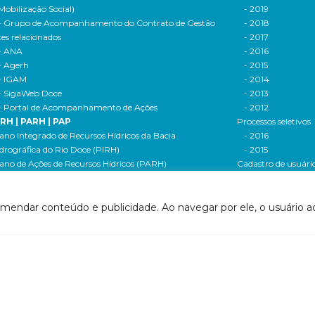
Mobilização Social)
- 2019
- Grupo de Acompanhamento do Contrato de Gestão
- 2018
tes relacionados
- 2017
- ANA
- 2016
- Agerh
- 2015
- IGAM
- 2014
- SigaWeb Doce
- 2013
- Portal de Acompanhamento de Ações
- 2012
IRH | PARH | PAP
Processos seletivos
ano Integrado de Recursos Hídricos da Bacia
- 2016
drográfica do Rio Doce (PIRH)
- 2015
ano de Ações de Recursos Hídricos (PARH)
Cadastro de usuári
ano de Aplicação Plurianual (PAP)
Cobrança e arreca
- Relatório anual de acompanhamento
Legislação de recur
- Deliberações PAP
hídricos
omendar conteúdo e publicidade. Ao navegar por ele, o usuário ac
ogramas e Projetos
- Legislação Feder
ditais de Chamamento Público
- Legislação do es
o Vivo
Minas Gerais
florestar/ES
- Legislação do e
1 - Programa de Saneamento da Bacia
Espírito Santo
2 - Programa de Controle das Atividades Geradoras
Contrato de gestão
e Sedimentos
- Contratos de ge