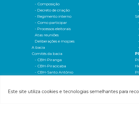
- Composição
- Decreto de criação
- Regimento interno
Si
- Como participar
- Processos eleitorais
Atas reuniões
Deliberações e moçoes
A bacia
Comitês da bacia
P
- CBH-Piranga
Pl
- CBH-Piracicaba
Hi
- CBH-Santo Antônio
Pl
- CBH-Suaçuí
Pl
- CBH-Caratinga
- CBH-Manhuaçu
Este site utiliza cookies e tecnologias semelhantes para rec
- CBH-Guandu
Pr
- CBH-Santa Maria do Doce
E
- CBH-Pontões e Lagoas do Rio Doce
Ri
Entidade delegatária
Re
- Agência de Água
P1
- Resolução de delegação
P1
- Associados
d