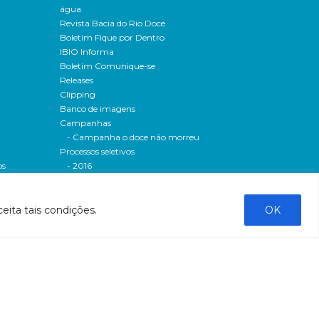
água
Revista Bacia do Rio Doce
Boletim Fique por Dentro
IBIO Informa
Boletim Comunique-se
Releases
Clipping
Banco de imagens
Campanhas
- Campanha o doce não morreu
Processos seletivos
os
- 2016
dação
- 2015
sos
Fale Conosco
eita tais condições.
OK
al
tado de
stado do
stão