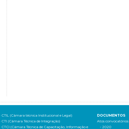
- CTIL (Câmara técnica Institucional e Legal)
DOCUMENTOS
- CTI (Câmara Técnica de Integração)
Atos convocatórios
- CTCI (Câmara Técnica de Capacitação, Informação e
- 2020