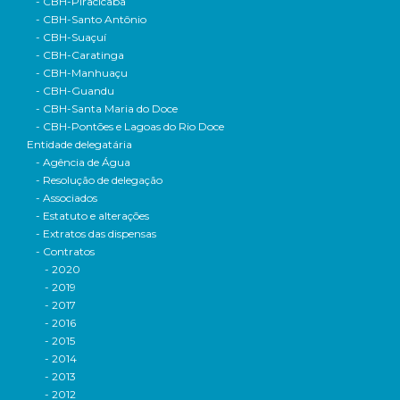
- CBH-Piracicaba
- CBH-Santo Antônio
- CBH-Suaçuí
- CBH-Caratinga
- CBH-Manhuaçu
- CBH-Guandu
- CBH-Santa Maria do Doce
- CBH-Pontões e Lagoas do Rio Doce
Entidade delegatária
- Agência de Água
- Resolução de delegação
- Associados
- Estatuto e alterações
- Extratos das dispensas
- Contratos
- 2020
- 2019
- 2017
- 2016
- 2015
- 2014
- 2013
- 2012