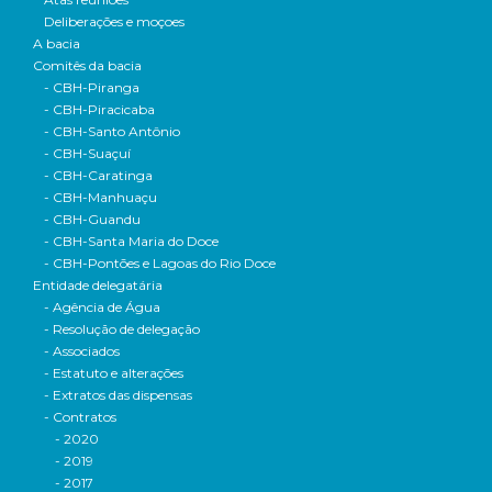
Deliberações e moçoes
A bacia
Comitês da bacia
- CBH-Piranga
- CBH-Piracicaba
- CBH-Santo Antônio
- CBH-Suaçuí
- CBH-Caratinga
- CBH-Manhuaçu
- CBH-Guandu
- CBH-Santa Maria do Doce
- CBH-Pontões e Lagoas do Rio Doce
Entidade delegatária
- Agência de Água
- Resolução de delegação
- Associados
- Estatuto e alterações
- Extratos das dispensas
- Contratos
- 2020
- 2019
- 2017