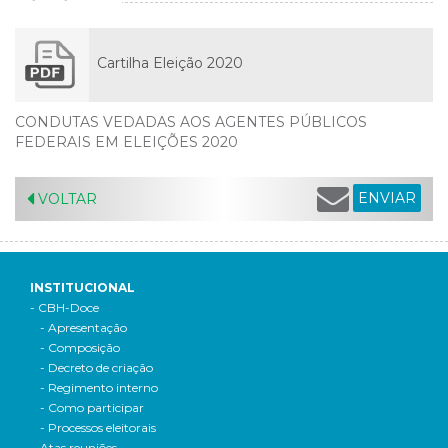
Cartilha Eleição 2020
CONDUTAS VEDADAS AOS AGENTES PÚBLICOS
FEDERAIS EM ELEIÇÕES 2020
ENVIAR
VOLTAR
INSTITUCIONAL
- CBH-Doce
- Apresentação
- Composição
- Decreto de criação
- Regimento interno
- Como participar
- Processos eleitorais
Atas reuniões