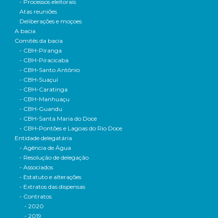
- Processos eleitorais
Atas reuniões
Deliberações e moçoes
A bacia
Comitês da bacia
- CBH-Piranga
- CBH-Piracicaba
- CBH-Santo Antônio
- CBH-Suaçuí
- CBH-Caratinga
- CBH-Manhuaçu
- CBH-Guandu
- CBH-Santa Maria do Doce
- CBH-Pontões e Lagoas do Rio Doce
Entidade delegatária
- Agência de Água
- Resolução de delegação
- Associados
- Estatuto e alterações
- Extratos das dispensas
- Contratos
- 2020
- 2019