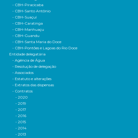
- CBH-Piracicaba
- CBH-Santo Antônio
- CBH-Suaçuí
- CBH-Caratinga
- CBH-Manhuaçu
- CBH-Guandu
- CBH-Santa Maria do Doce
- CBH-Pontões e Lagoas do Rio Doce
Entidade delegatária
- Agência de Água
- Resolução de delegação
- Associados
- Estatuto e alterações
- Extratos das dispensas
- Contratos
- 2020
- 2019
- 2017
- 2016
- 2015
- 2014
- 2013