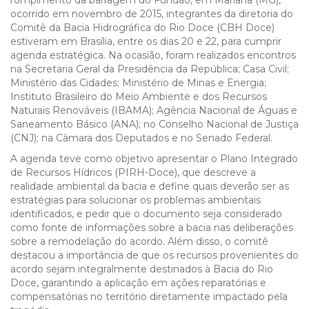
rompimento da barragem do Fundão, em Mariana (MG),
ocorrido em novembro de 2015, integrantes da diretoria do
Comitê da Bacia Hidrográfica do Rio Doce (CBH Doce)
estiveram em Brasília, entre os dias 20 e 22, para cumprir
agenda estratégica. Na ocasião, foram realizados encontros
na Secretaria Geral da Presidência da República; Casa Civil;
Ministério das Cidades; Ministério de Minas e Energia;
Instituto Brasileiro do Meio Ambiente e dos Recursos
Naturais Renováveis (IBAMA); Agência Nacional de Águas e
Saneamento Básico (ANA); no Conselho Nacional de Justiça
(CNJ); na Câmara dos Deputados e no Senado Federal.
A agenda teve como objetivo apresentar o Plano Integrado
de Recursos Hídricos (PIRH-Doce), que descreve a
realidade ambiental da bacia e define quais deverão ser as
estratégias para solucionar os problemas ambientais
identificados, e pedir que o documento seja considerado
como fonte de informações sobre a bacia nas deliberações
sobre a remodelação do acordo. Além disso, o comitê
destacou a importância de que os recursos provenientes do
acordo sejam integralmente destinados à Bacia do Rio
Doce, garantindo a aplicação em ações reparatórias e
compensatórias no território diretamente impactado pela