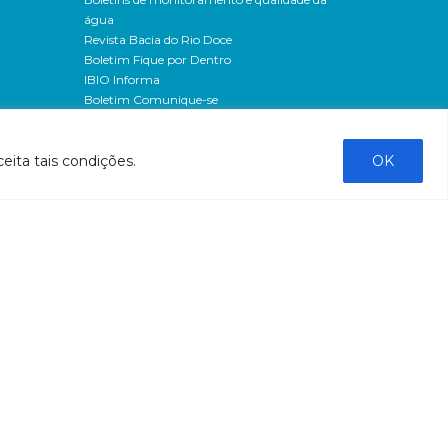
água
Revista Bacia do Rio Doce
Boletim Fique por Dentro
IBIO Informa
Boletim Comunique-se
Releases
Clipping
eita tais condições.
OK
Banco de imagens
Campanhas
- Campanha o doce não morreu
Processos seletivos
os
- 2016
dação
- 2015
sos
Fale Conosco
al
tado de
stado do
stão