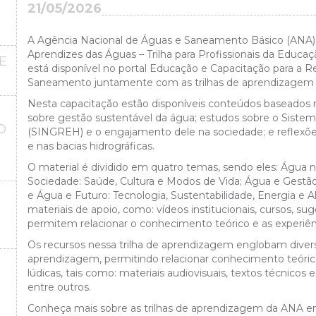
21/05/2026
A Agência Nacional de Águas e Saneamento Básico (ANA) d
Aprendizes das Águas – Trilha para
Profissionais da Educaç
E
está disponível no p
ortal
Educação e Capacitação
para a
Re
Saneamento
juntamente com as trilhas de aprendizagem 
Nesta capacitação estão disponíveis conteúdos baseados na
sobre gestão sustentável da água; estudos sobre o Siste
O
(SINGREH) e o engajamento dele na sociedade; e reflexõe
O
e nas bacias hidrográficas.
O material é dividido em quatro temas, sendo eles: Água n
Sociedade: Saúde, Cultura e Modos de Vida; Água e Gestão: 
e Água e Futuro: Tecnologia, Sustentabilidade, Energia 
materiais de apoio, como: vídeos institucionais, cursos, sug
permitem relacionar o conhecimento teórico e as experiênci
Os recursos nessa trilha de aprendizagem englobam dive
aprendizagem, permitindo relacionar conhecimento teórico
lúdicas, tais como: materiais audiovisuais, textos técnicos
entre outros.
Conheça mais sobre as trilhas de aprendizagem da ANA 