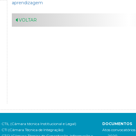
aprendizagem
VOLTAR
- CTIL (Câmara técnica Institucional e Legal)
DOCUMENTOS
- CTI (Câmara Técnica de Integração)
Atos convocatórios
- CTCI (Câmara Técnica de Capacitação, Informação e
- 2020