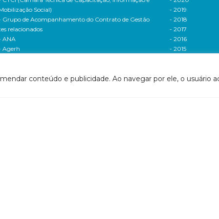
Mobilização Social)
- 2019
- Grupo de Acompanhamento do Contrato de Gestão
- 2018
tes relacionados
- 2017
- ANA
- 2016
- Agerh
- 2015
- IGAM
- 2014
- SigaWeb Doce
- 2013
omendar conteúdo e publicidade. Ao navegar por ele, o usuário ac
- Portal de Acompanhamento de Ações
- 2012
IRH | PARH | PAP
Processos seletivos
ano Integrado de Recursos Hídricos da Bacia
- 2016
drográfica do Rio Doce (PIRH)
- 2015
ano de Ações de Recursos Hídricos (PARH)
Cadastro de usuári
ano de Aplicação Plurianual (PAP)
Cobrança e arreca
- Relatório anual de acompanhamento
Legislação de recur
- Deliberações PAP
hídricos
ogramas e Projetos
- Legislação Feder
ditais de Chamamento Público
- Legislação do es
o Vivo
Minas Gerais
florestar/ES
- Legislação do e
1 - Programa de Saneamento da Bacia
Espírito Santo
2 - Programa de Controle das Atividades Geradoras
Contrato de gestão
e Sedimentos
- Contratos de ge