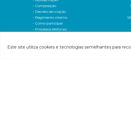
- Composição
- Decreto de criação
- Regimento interno
Si
- Como participar
- Processos eleitorais
Atas reuniões
Deliberações e moçoes
Este site utiliza cookies e tecnologias semelhantes para rec
A bacia
Comitês da bacia
P
- CBH-Piranga
Pl
- CBH-Piracicaba
Hi
- CBH-Santo Antônio
Pl
- CBH-Suaçuí
Pl
- CBH-Caratinga
- CBH-Manhuaçu
- CBH-Guandu
Pr
- CBH-Santa Maria do Doce
E
- CBH-Pontões e Lagoas do Rio Doce
Ri
Entidade delegatária
Re
- Agência de Água
P1
- Resolução de delegação
P1
- Associados
d