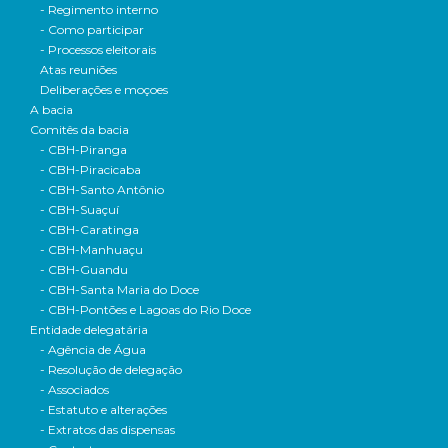
- Regimento interno
- Como participar
- Processos eleitorais
Atas reuniões
Deliberações e moçoes
A bacia
Comitês da bacia
- CBH-Piranga
- CBH-Piracicaba
- CBH-Santo Antônio
- CBH-Suaçuí
- CBH-Caratinga
- CBH-Manhuaçu
- CBH-Guandu
- CBH-Santa Maria do Doce
- CBH-Pontões e Lagoas do Rio Doce
Entidade delegatária
- Agência de Água
- Resolução de delegação
- Associados
- Estatuto e alterações
- Extratos das dispensas