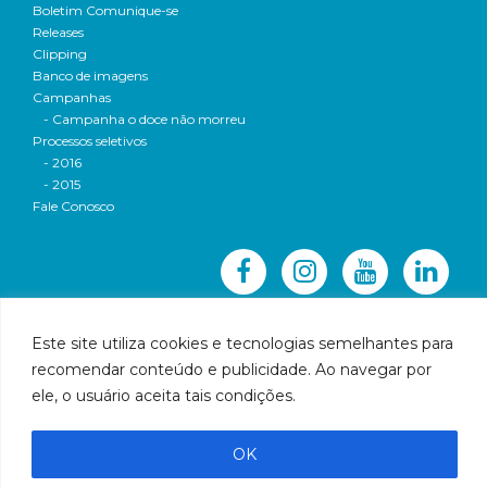
Boletim Comunique-se
Releases
Clipping
Banco de imagens
Campanhas
- Campanha o doce não morreu
Processos seletivos
- 2016
- 2015
Fale Conosco
Este site utiliza cookies e tecnologias semelhantes para
recomendar conteúdo e publicidade. Ao navegar por
© 2016 CBH-Doce - Todos os direitos reservados
ele, o usuário aceita tais condições.
Rua Prudente de Morais, 1023 | Centro | Governador
Valadares | Email:
cbhbaciadoriodoce@gmail.com
OK