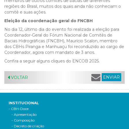
membros de outros comitês de bacias de diferentes
regiões do Brasil, muitos dos quais ainda não conheciam o
comitê e suas ações.
Eleição da coordenação geral do FNCBH
No dia 12, último dia do evento foi realizada a eleição para
Coordenador-Geral do Fórum Nacional de Comitês de
Bacias Hidrográficas (FNCBH), Maurício Scalon, membro
dos CBHs Piranga e Manhuaçu foi reconduzido ao cargo de
Coordenador, agora com mandato de 3 anos.
Confira a seguir alguns cliques do ENCOB 2025.
ENVIAR
VOLTAR
INSTITUCIONAL
- CBH-Doce
- Apresentação
- Composição
- Decreto de criação