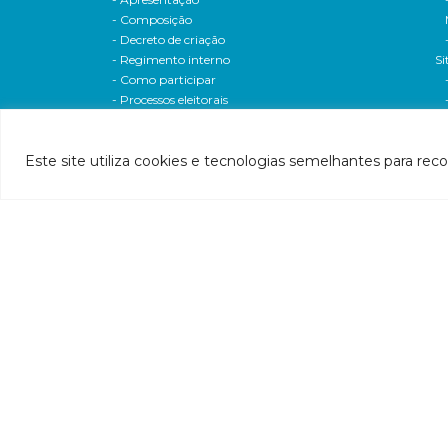
- Composição
- Decreto de criação
- Regimento interno
Si
- Como participar
- Processos eleitorais
Atas reuniões
Deliberações e moçoes
Este site utiliza cookies e tecnologias semelhantes para rec
A bacia
Comitês da bacia
P
- CBH-Piranga
Pl
- CBH-Piracicaba
Hi
- CBH-Santo Antônio
Pl
- CBH-Suaçuí
Pl
- CBH-Caratinga
- CBH-Manhuaçu
- CBH-Guandu
Pr
- CBH-Santa Maria do Doce
E
- CBH-Pontões e Lagoas do Rio Doce
Ri
Entidade delegatária
Re
- Agência de Água
P1
- Resolução de delegação
P1
- Associados
d