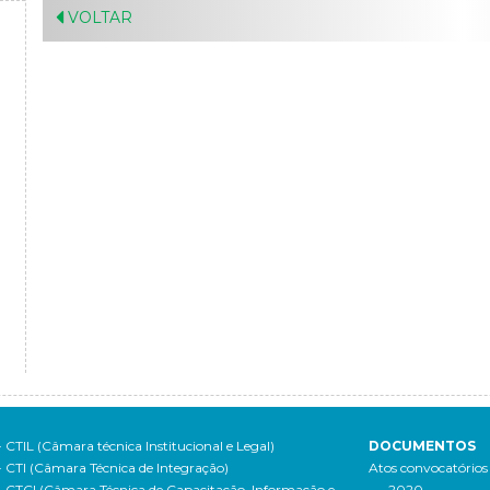
VOLTAR
- CTIL (Câmara técnica Institucional e Legal)
DOCUMENTOS
- CTI (Câmara Técnica de Integração)
Atos convocatórios
- CTCI (Câmara Técnica de Capacitação, Informação e
- 2020