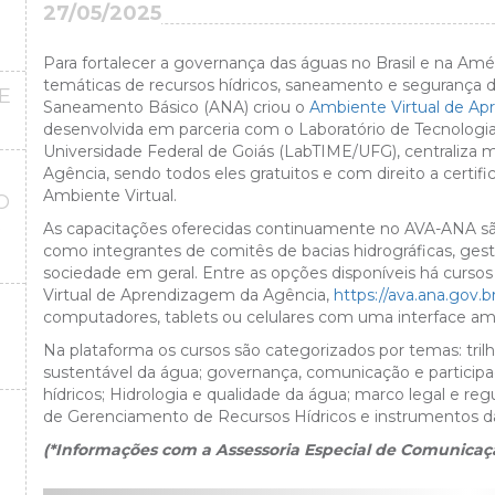
27/05/2025
Para fortalecer a governança das águas no Brasil e na Amé
temáticas de recursos hídricos, saneamento e segurança d
E
Saneamento Básico (ANA) criou o
Ambiente Virtual de A
desenvolvida em parceria com o Laboratório de Tecnologi
Universidade Federal de Goiás (LabTIME/UFG), centraliza 
Agência, sendo todos eles gratuitos e com direito a certifi
Ambiente Virtual.
O
O
As capacitações oferecidas continuamente no AVA-ANA são 
como integrantes de comitês de bacias hidrográficas, gest
sociedade em geral. Entre as opções disponíveis há curso
Virtual de Aprendizagem da Agência,
https://ava.ana.gov.b
computadores, tablets ou celulares com uma interface am
Na plataforma os cursos são categorizados por temas: tril
sustentável da água; governança, comunicação e participa
hídricos; Hidrologia e qualidade da água; marco legal e re
de Gerenciamento de Recursos Hídricos e instrumentos da
(*Informações com a Assessoria Especial de Comunicaç