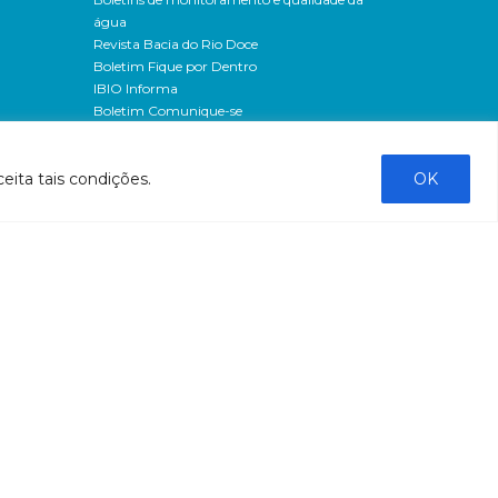
água
Revista Bacia do Rio Doce
Boletim Fique por Dentro
IBIO Informa
Boletim Comunique-se
Releases
Clipping
eita tais condições.
OK
Banco de imagens
Campanhas
- Campanha o doce não morreu
Processos seletivos
os
- 2016
dação
- 2015
sos
Fale Conosco
al
tado de
stado do
stão