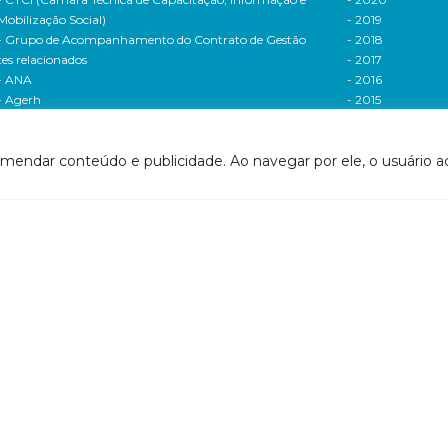
Mobilização Social)
- 2019
- Grupo de Acompanhamento do Contrato de Gestão
- 2018
tes relacionados
- 2017
- ANA
- 2016
- Agerh
- 2015
- IGAM
- 2014
- SigaWeb Doce
- 2013
omendar conteúdo e publicidade. Ao navegar por ele, o usuário ac
- Portal de Acompanhamento de Ações
- 2012
IRH | PARH | PAP
Processos seletivos
ano Integrado de Recursos Hídricos da Bacia
- 2016
drográfica do Rio Doce (PIRH)
- 2015
ano de Ações de Recursos Hídricos (PARH)
Cadastro de usuári
ano de Aplicação Plurianual (PAP)
Cobrança e arreca
- Relatório anual de acompanhamento
Legislação de recur
- Deliberações PAP
hídricos
ogramas e Projetos
- Legislação Feder
ditais de Chamamento Público
- Legislação do es
o Vivo
Minas Gerais
florestar/ES
- Legislação do e
1 - Programa de Saneamento da Bacia
Espírito Santo
2 - Programa de Controle das Atividades Geradoras
Contrato de gestão
e Sedimentos
- Contratos de ge