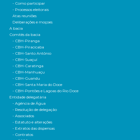
- Como participar
- Processos eleitorais
Atas reuniões
Deliberações e moçoes
A bacia
Comitês da bacia
- CBH-Piranga
- CBH-Piracicaba
- CBH-Santo Antônio
- CBH-Suaçuí
- CBH-Caratinga
- CBH-Manhuaçu
- CBH-Guandu
- CBH-Santa Maria do Doce
- CBH-Pontões e Lagoas do Rio Doce
Entidade delegatária
- Agência de Água
- Resolução de delegação
- Associados
- Estatuto e alterações
- Extratos das dispensas
- Contratos