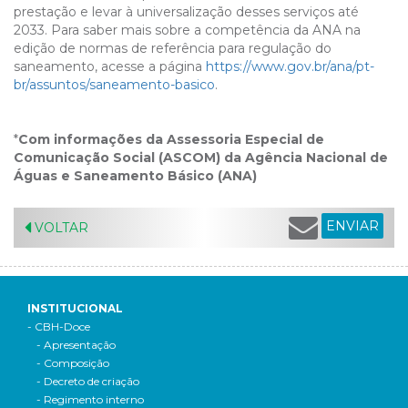
prestação e levar à universalização desses serviços até
2033. Para saber mais sobre a competência da ANA na
edição de normas de referência para regulação do
saneamento, acesse a página
https://www.gov.br/ana/pt-
br/assuntos/saneamento-basico
.
*
Com informações da Assessoria Especial de
Comunicação Social (ASCOM) da Agência Nacional de
Águas e Saneamento Básico (ANA)
ENVIAR
VOLTAR
INSTITUCIONAL
- CBH-Doce
- Apresentação
- Composição
- Decreto de criação
- Regimento interno