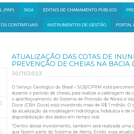
 (PAP)
SIGA
EDITAIS DE CHAMAMENTO PÚBLICO
PR
TOS CONTRATUAIS
INSTRUMENTOS DE GESTÃO
PORTAL 
ATUALIZAÇÃO DAS COTAS DE INU
PREVENÇÃO DE CHEIAS NA BACIA 
30/11/2023
O Serviço Geológico do Brasil – SGB/CPRM está percorre
durante o período de cheias, para realizar a calibragem da
o aperfeiçoamento do Sistema de Previsão de Níveis e Vaz
E
Doce (CBH Doce) está investindo mais de R$ 1 milhão. O o
da atualização da modelagem hidrológica, hidráulica e de 
disponibilização dos dados em tempo real.
“Dentro desse investimento, também será realizada uma ca
O
que fazem parte do Sistema de Alerta. Então, essa atuali