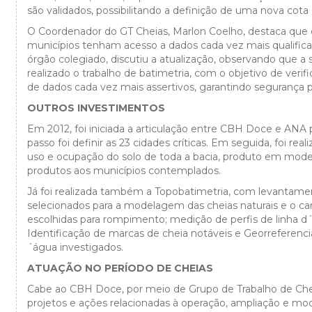
são validados, possibilitando a definição de uma nova cota
O Coordenador do GT Cheias, Marlon Coelho, destaca que 
municípios tenham acesso a dados cada vez mais qualific
órgão colegiado, discutiu a atualização, observando que a si
realizado o trabalho de batimetria, com o objetivo de verifi
de dados cada vez mais assertivos, garantindo segurança p
OUTROS INVESTIMENTOS
Em 2012, foi iniciada a articulação entre CBH Doce e ANA 
passo foi definir as 23 cidades críticas. Em seguida, fo
uso e ocupação do solo de toda a bacia, produto em moder
produtos aos municípios contemplados.
Já foi realizada também a Topobatimetria, com levantament
selecionados para a modelagem das cheias naturais e o c
escolhidas para rompimento; medição de perfis de linha d´
Identificação de marcas de cheia notáveis e Georreferenc
´água investigados.
ATUAÇÃO NO PERÍODO DE CHEIAS
Cabe ao CBH Doce, por meio de Grupo de Trabalho de Cheia
projetos e ações relacionadas à operação, ampliação e mo