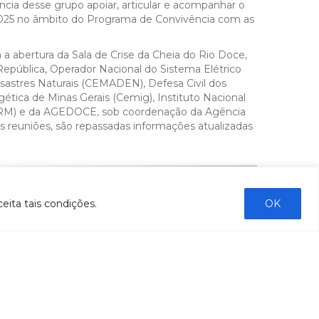
a desse grupo apoiar, articular e acompanhar o
2025 no âmbito do Programa de Convivência com as
a abertura da Sala de Crise da Cheia do Rio Doce,
República, Operador Nacional do Sistema Elétrico
sastres Naturais (CEMADEN), Defesa Civil dos
ética de Minas Gerais (Cemig), Instituto Nacional
CPRM) e da AGEDOCE, sob coordenação da Agência
 reuniões, são repassadas informações atualizadas
ENVIAR
eita tais condições.
OK
COMUNICAÇÃO
Notícias
Boletins de monitoramento e qualidade da
água
Revista Bacia do Rio Doce
Boletim Fique por Dentro