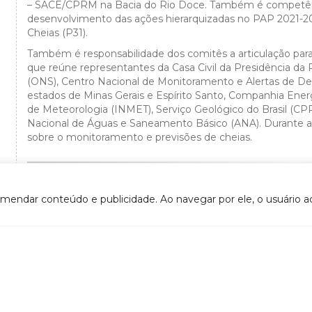
– SACE/CPRM na Bacia do Rio Doce. Também é competênci
desenvolvimento das ações hierarquizadas no PAP 2021-
Cheias (P31).
Também é responsabilidade dos comitês a articulação para 
que reúne representantes da Casa Civil da Presidência da 
(ONS), Centro Nacional de Monitoramento e Alertas de De
estados de Minas Gerais e Espírito Santo, Companhia Energ
de Meteorologia (INMET), Serviço Geológico do Brasil (
Nacional de Águas e Saneamento Básico (ANA). Durante as
sobre o monitoramento e previsões de cheias.
VOLTAR
omendar conteúdo e publicidade. Ao navegar por ele, o usuário ac
- CTIL (Câmara técnica Institucional e Legal)
DOCUMENTOS
- CTI (Câmara Técnica de Integração)
Atos convocatórios
- CTCI (Câmara Técnica de Capacitação, Informação e
- 2020
Mobilização Social)
- 2019
- Grupo de Acompanhamento do Contrato de Gestão
- 2018
tes relacionados
- 2017