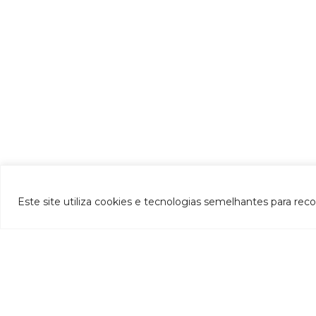
Este site utiliza cookies e tecnologias semelhantes para rec
INSTITUCIONAL
- CBH-Doce
- Apresentação
- Composição
- Decreto de criação
- Regimento interno
Si