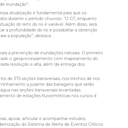
 de inundação”.
essa atualização é fundamental para que os
ados durante o período chuvoso. “O GT, enquanto
tuação do leito do rio é variável. Além disso, será
car a profundidade do rio e possibilitar a obtenção
ara a população”, destaca.
para a prevenção de inundações naturais. O primeiro
i realizado o geoprocessamento com mapeamento do
ada resolução e alta, além da entrega dos
o de 375 seções transversais, nos trechos de rios
aminhamento a jusante das barragens que serão
água nas seções transversais levantadas;
iamento de estações fluviométricas nos cursos d
s, apoiar, articular e acompanhar estudos,
dernização do Sistema de Alerta de Eventos Críticos