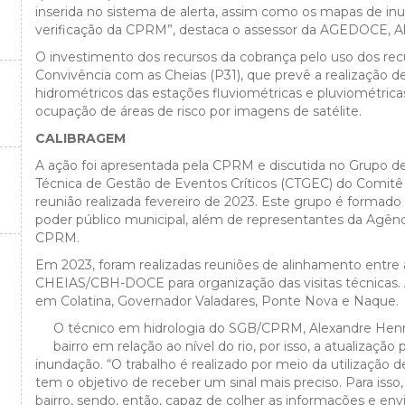
inserida no sistema de alerta, assim como os mapas de in
O
verificação da CPRM”, destaca o assessor da AGEDOCE, Ale
O investimento dos recursos da cobrança pelo uso dos rec
Convivência com as Cheias (P31), que prevê a realização 
hidrométricos das estações fluviométricas e pluviométric
ocupação de áreas de risco por imagens de satélite.
CALIBRAGEM
A ação foi apresentada pela CPRM e discutida no Grupo de
Técnica de Gestão de Eventos Críticos (CTGEC) do Comitê
reunião realizada fevereiro de 2023. Este grupo é formado 
poder público municipal, além de representantes da Agên
CPRM.
Em 2023, foram realizadas reuniões de alinhamento entre
CHEIAS/CBH-DOCE para organização das visitas técnicas
em Colatina, Governador Valadares, Ponte Nova e Naque.
O técnico em hidrologia do SGB/CPRM, Alexandre Henri
bairro em relação ao nível do rio, por isso, a atualizaçã
inundação. “O trabalho é realizado por meio da utilizaç
tem o objetivo de receber um sinal mais preciso. Para is
bairro, sendo, então, capaz de colher as informações e envia