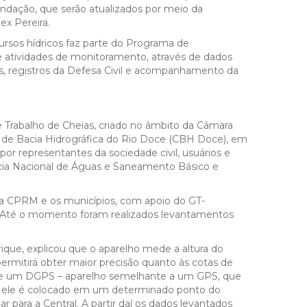
undação, que serão atualizados por meio da
x Pereira.
ursos hídricos faz parte do Programa de
de atividades de monitoramento, através de dados
as, registros da Defesa Civil e acompanhamento da
 Trabalho de Cheias, criado no âmbito da Câmara
 de Bacia Hidrográfica do Rio Doce (CBH Doce), em
por representantes da sociedade civil, usuários e
cia Nacional de Águas e Saneamento Básico e
 a CPRM e os municípios, com apoio do GT-
. Até o momento foram realizados levantamentos
que, explicou que o aparelho mede a altura do
o permitirá obter maior precisão quanto às cotas de
ão de um DGPS – aparelho semelhante a um GPS, que
so, ele é colocado em um determinado ponto do
r para a Central. A partir daí os dados levantados