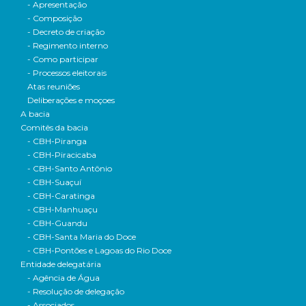
- Apresentação
- Composição
- Decreto de criação
- Regimento interno
- Como participar
- Processos eleitorais
Atas reuniões
Deliberações e moçoes
A bacia
Comitês da bacia
- CBH-Piranga
- CBH-Piracicaba
- CBH-Santo Antônio
- CBH-Suaçuí
- CBH-Caratinga
- CBH-Manhuaçu
- CBH-Guandu
- CBH-Santa Maria do Doce
- CBH-Pontões e Lagoas do Rio Doce
Entidade delegatária
- Agência de Água
- Resolução de delegação
- Associados