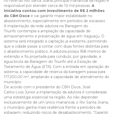
no nível do Rio Santa Joana, principal manancial da região e
responsável por atender cerca de 10 mil pessoas.
A
iniciativa contou com investimento de R$ 2 milhões
do CBH Doce
e vai garantir maior estabilidade no
abastecimento, especialmente em períodos de escassez.
A implantação da rede adutora na Barragem do
Triunfo contempla a ampliação da capacidade de
armazenamento e preservação de água em Itaguaçu. O
sistema será integrado à captação já existente, permitindo
que a cidade passe a contar com duas fontes distintas para
o abastecimento público. A adutora possui 958 metros de
extensão e foi projetada para conduzir, por gravidade, a
água bruta da Barragem do Triunfo até a Estação de
Tratamento de Água (ETA). Com a entrada em operação do
sistema, a capacidade de reserva da barragem passa para
117.200,00 m³, ampliando a capacidade de atendimento do
município.
De acordo com o presidente do CBH Doce, José
Carlos Loss Júnior a implantação da adutora é considerada
uma estratégia essencial na região. Ao não depender
exclusivamente de um único manancial, o Rio Santa Joana,
o município ganha mais resiliência frente a períodos de
estiagem, reduzindo riscos de desabastecimento. “Garantir