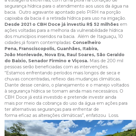
a estiagens extremas, com uma piora na condição de
segurança hídrica para o atendimento aos usos da água na
bacia. Outro agravante apontado pelo PIRH na porção
capixaba da bacia é a retirada hídrica para uso na irrigação.
Desde 2021 o CBH Doce já investiu R$ 52 milhões
em
ações voltadas para a melhoria da vulnerabilidade hídrica
dos municípios inseridos na bacia. Além de Itaguaçu, 10
cidades já foram contempladas:
Conselheiro
Pena, Fransciscopolis, Guanhães, Itabira,
João Monlevade, Nova Era, Raul Soares, São Geraldo
do Baixio, Senador Firmino e Viçosa.
Mais de 200 mil
pessoas serão beneficiadas com as intervenções.
“Estamos enfrentando períodos mais longos de seca e
chuvas concentradas, reflexo das mudanças climáticas.
Diante desse cenário, o planejamento e o manejo voltados
à segurança hídrica se tornam ainda mais necessários. O
CBH Doce já está investido e pretende investir ainda
mais por meio da cobrança do uso da água em ações para
ter alternativas seguranças para enfrentar de
forma eficaz as alterações climáticas”, enfatizou Loss.