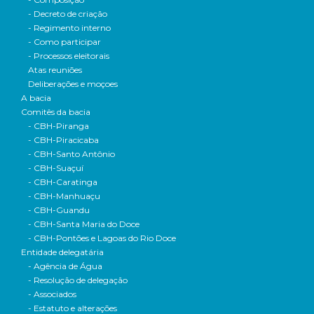
- Decreto de criação
- Regimento interno
- Como participar
- Processos eleitorais
Atas reuniões
Deliberações e moçoes
A bacia
Comitês da bacia
- CBH-Piranga
- CBH-Piracicaba
- CBH-Santo Antônio
- CBH-Suaçuí
- CBH-Caratinga
- CBH-Manhuaçu
- CBH-Guandu
- CBH-Santa Maria do Doce
- CBH-Pontões e Lagoas do Rio Doce
Entidade delegatária
- Agência de Água
- Resolução de delegação
- Associados
- Estatuto e alterações