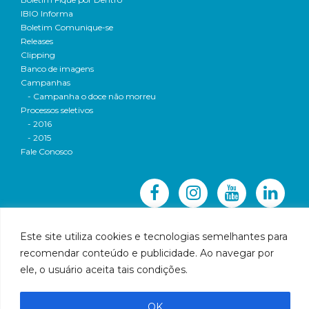
IBIO Informa
Boletim Comunique-se
Releases
Clipping
Banco de imagens
Campanhas
- Campanha o doce não morreu
Processos seletivos
- 2016
- 2015
Fale Conosco
Este site utiliza cookies e tecnologias semelhantes para
recomendar conteúdo e publicidade. Ao navegar por
© 2016 CBH-Doce - Todos os direitos reservados
ele, o usuário aceita tais condições.
Rua Prudente de Morais, 1023 | Centro | Governador
Valadares | Email:
cbhbaciadoriodoce@gmail.com
OK