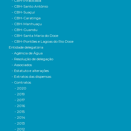
- CBH-Piracicaba
- CBH-Santo Antônio
- CBH-Suaçuí
- CBH-Caratinga
- CBH-Manhuaçu
- CBH-Guandu
- CBH-Santa Maria do Doce
- CBH-Pontões e Lagoas do Rio Doce
Entidade delegatária
- Agência de Água
- Resolução de delegação
- Associados
- Estatuto e alterações
- Extratos das dispensas
- Contratos
- 2020
- 2019
- 2017
- 2016
- 2015
- 2014
- 2013
- 2012