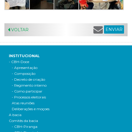
ENVIAR
VOLTAR
INSTITUCIONAL
- CBH-Doce
- Apresentação
- Composição
- Decreto de criação
- Regimento interno
- Como participar
- Processos eleitorais
Atas reuniões
Deliberações e moçoes
A bacia
Comitês da bacia
- CBH-Piranga