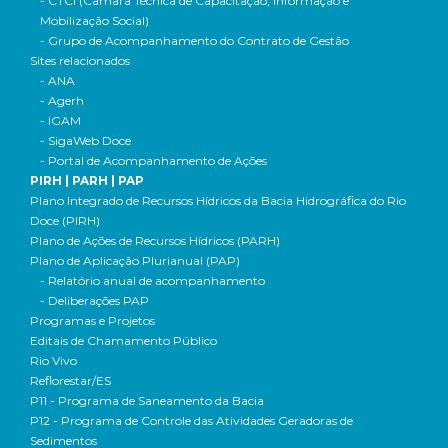
- CTCI (Câmara Técnica de Capacitação, Informação e
Mobilização Social)
- Grupo de Acompanhamento do Contrato de Gestão
Sites relacionados
- ANA
- Agerh
- IGAM
- SigaWeb Doce
- Portal de Acompanhamento de Ações
PIRH | PARH | PAP
Plano Integrado de Recursos Hídricos da Bacia Hidrográfica do Rio
Doce (PIRH)
Plano de Ações de Recursos Hídricos (PARH)
Plano de Aplicação Plurianual (PAP)
- Relatório anual de acompanhamento
- Deliberações PAP
Programas e Projetos
Editais de Chamamento Público
Rio Vivo
Reflorestar/ES
P11 - Programa de Saneamento da Bacia
P12 - Programa de Controle das Atividades Geradoras de
Sedimentos