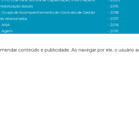
Mobilização Social)
- 2019
- Grupo de Acompanhamento do Contrato de Gestão
- 2018
tes relacionados
- 2017
- ANA
- 2016
- Agerh
- 2015
- IGAM
- 2014
- SigaWeb Doce
- 2013
omendar conteúdo e publicidade. Ao navegar por ele, o usuário ac
- Portal de Acompanhamento de Ações
- 2012
IRH | PARH | PAP
Processos seletivos
ano Integrado de Recursos Hídricos da Bacia
- 2016
drográfica do Rio Doce (PIRH)
- 2015
ano de Ações de Recursos Hídricos (PARH)
Cadastro de usuári
ano de Aplicação Plurianual (PAP)
Cobrança e arreca
- Relatório anual de acompanhamento
Legislação de recur
- Deliberações PAP
hídricos
ogramas e Projetos
- Legislação Feder
ditais de Chamamento Público
- Legislação do es
o Vivo
Minas Gerais
florestar/ES
- Legislação do e
1 - Programa de Saneamento da Bacia
Espírito Santo
2 - Programa de Controle das Atividades Geradoras
Contrato de gestão
e Sedimentos
- Contratos de ge