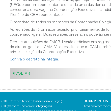
(UEG), e por um representante de cada uma das demais UE
concorrer a uma vaga na Coordenação Executiva, o candida
Plenário do CBH representado.
O mandato de todos os membros da Coordenação Colegiad
As reuniões do fórum acontecerão, prioritariamente, de fo
coordenador-geral. Duas reuniões presenciais poderão ser 
Demais atribuições do FMCBH serão definidas em regimen
do diretor-geral do IGAM. Vale ressalta, que o IGAM tamb
primeira eleição da Coordenação Executiva.
Confira o decreto na íntegra.
VOLTAR
- CTIL (Câmara técnica Institucional e Legal)
DOCUMENTOS
- CTI (Câmara Técnica de Integração)
Atos convocatórios
- CTCI (Câmara Técnica de Capacitação, Informação e
- 2020