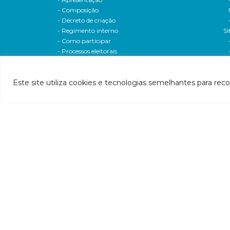
- Composição
- Decreto de criação
- Regimento interno
Si
- Como participar
- Processos eleitorais
Atas reuniões
Deliberações e moçoes
Este site utiliza cookies e tecnologias semelhantes para rec
A bacia
Comitês da bacia
P
- CBH-Piranga
Pl
- CBH-Piracicaba
Hi
- CBH-Santo Antônio
Pl
- CBH-Suaçuí
Pl
- CBH-Caratinga
- CBH-Manhuaçu
- CBH-Guandu
Pr
- CBH-Santa Maria do Doce
E
- CBH-Pontões e Lagoas do Rio Doce
Ri
Entidade delegatária
Re
- Agência de Água
P1
- Resolução de delegação
P1
- Associados
d