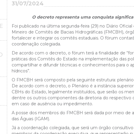
31/07/2024
O decreto representa uma conquista significat
E
Foi publicado na última segunda-feira (29) no Diário Oficia
Mineiro de Comitês de Bacias Hidrográficas (FMCBH), órgã
fortalecer e integrar os comitês estaduais. O fórum conta
coordenação colegiada.
De acordo com o decreto, o fórum terá a finalidade de “for
O
práticas dos Comitês do Estado na implementação das polít
O
compartilhar e difundir técnicas e conhecimentos para o 
hídricos”.
O FMCBH será composto pela seguinte estrutura: plenário
De acordo com o decreto, o Plenário é a instância super
CBHs do Estado, legalmente instituídos, que serão os mem
dentre os outros componentes da diretoria do respectivo c
em caso de ausência ou impedimento.
A posse dos membros do FMCBH será dada por meio de ato 
das Águas (IGAM).
Já a coordenação colegiada, que será um órgão consultiv
membros da coordenação executiva, que representarão su