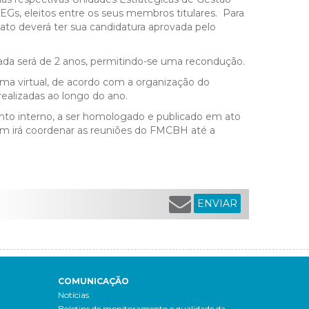
Gs, eleitos entre os seus membros titulares. Para
to deverá ter sua candidatura aprovada pelo
a será de 2 anos, permitindo-se uma recondução.
rma virtual, de acordo com a organização do
realizadas ao longo do ano.
to interno, a ser homologado e publicado em ato
ém irá coordenar as reuniões do FMCBH até a
ENVIAR
COMUNICAÇÃO
Notícias
Boletins de monitoramento e qualidade da