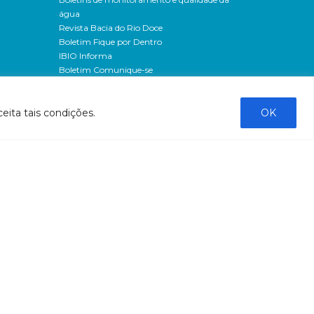
água
Revista Bacia do Rio Doce
Boletim Fique por Dentro
IBIO Informa
Boletim Comunique-se
Releases
Clipping
eita tais condições.
OK
Banco de imagens
Campanhas
- Campanha o doce não morreu
Processos seletivos
os
- 2016
dação
- 2015
sos
Fale Conosco
al
tado de
stado do
stão