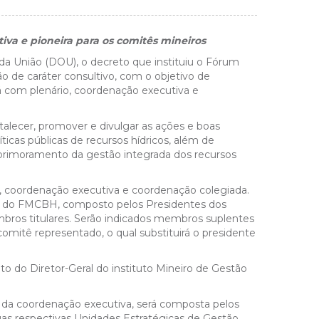
iva e pioneira para os comitês mineiros
l da União (DOU), o decreto que instituiu o Fórum
o de caráter consultivo, com o objetivo de
rá com plenário, coordenação executiva e
talecer, promover e divulgar as ações e boas
icas públicas de recursos hídricos, além de
aprimoramento da gestão integrada dos recursos
, coordenação executiva e coordenação colegiada.
ior do FMCBH, composto pelos Presidentes dos
bros titulares. Serão indicados membros suplentes
omitê representado, o qual substituirá o presidente
do Diretor-Geral do instituto Mineiro de Gestão
o da coordenação executiva, será composta pelos
as respectivas Unidades Estratégicas de Gestão