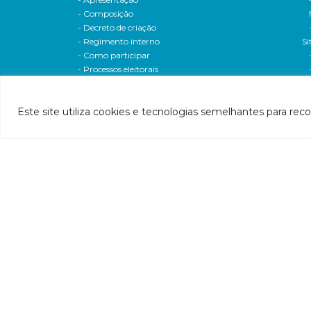
- Composição
- Decreto de criação
- Regimento interno
Si
- Como participar
- Processos eleitorais
Atas reuniões
Deliberações e moçoes
Este site utiliza cookies e tecnologias semelhantes para rec
A bacia
Comitês da bacia
P
- CBH-Piranga
Pl
- CBH-Piracicaba
Hi
- CBH-Santo Antônio
Pl
- CBH-Suaçuí
Pl
- CBH-Caratinga
- CBH-Manhuaçu
- CBH-Guandu
Pr
- CBH-Santa Maria do Doce
E
- CBH-Pontões e Lagoas do Rio Doce
Ri
Entidade delegatária
Re
- Agência de Água
P1
- Resolução de delegação
P1
- Associados
d