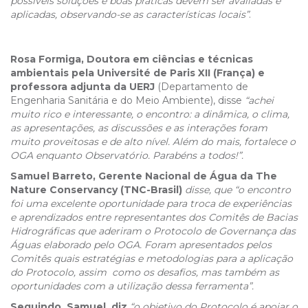
possíveis soluções e boas práticas devem ser avaliadas e
aplicadas, observando-se as características locais”
.
Rosa Formiga, Doutora em ciências e técnicas
ambientais pela Université de Paris XII (França) e
professora adjunta da UERJ
(Departamento de
Engenharia Sanitária e do Meio Ambiente), disse
“achei
muito rico e interessante, o encontro: a dinâmica, o clima,
as apresentações, as discussões e as interações foram
muito proveitosas e de alto nível. Além do mais, fortalece o
OGA enquanto Observatório. Parabéns a todos!”.
Samuel Barreto, Gerente Nacional de Água da The
Nature Conservancy (TNC-Brasil)
disse, que “o encontro
foi uma excelente oportunidade para troca de experiências
e aprendizados entre representantes dos Comitês de Bacias
Hidrográficas que aderiram o Protocolo de Governança das
Águas elaborado pelo OGA. Foram apresentados pelos
Comitês quais estratégias e metodologias para a aplicação
do Protocolo, assim como os desafios, mas também as
oportunidades com a utilização dessa ferramenta”.
Seguindo, Samuel, diz
“o objetivo do Protocolo é apoiar o