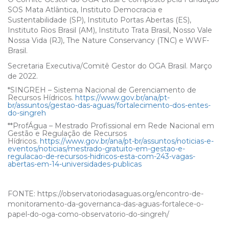
SOS Mata Atlântica, Instituto Democracia e
Sustentabilidade (SP), Instituto Portas Abertas (ES),
Instituto Rios Brasil (AM), Instituto Trata Brasil, Nosso Vale
Nossa Vida (RJ), The Nature Conservancy (TNC) e WWF-
Brasil.
Secretaria Executiva/Comitê Gestor do OGA Brasil. Março
de 2022.
*SINGREH – Sistema Nacional de Gerenciamento de
Recursos Hídricos.
https://www.gov.br/ana/pt-
br/assuntos/gestao-das-aguas/fortalecimento-dos-entes-
do-singreh
**ProfÁgua – Mestrado Profissional em Rede Nacional em
Gestão e Regulação de Recursos
Hídricos.
https://www.gov.br/ana/pt-br/assuntos/noticias-e-
eventos/noticias/mestrado-gratuito-em-gestao-e-
regulacao-de-recursos-hidricos-esta-com-243-vagas-
abertas-em-14-universidades-publicas
FONTE: https://observatoriodasaguas.org/encontro-de-
monitoramento-da-governanca-das-aguas-fortalece-o-
papel-do-oga-como-observatorio-do-singreh/