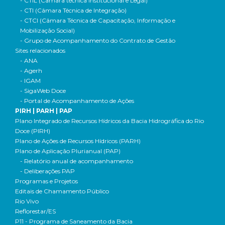
- CTIL (Câmara técnica Institucional e Legal)
- CTI (Câmara Técnica de Integração)
- CTCI (Câmara Técnica de Capacitação, Informação e
Mobilização Social)
- Grupo de Acompanhamento do Contrato de Gestão
Sites relacionados
- ANA
- Agerh
- IGAM
- SigaWeb Doce
- Portal de Acompanhamento de Ações
PIRH | PARH | PAP
Plano Integrado de Recursos Hídricos da Bacia Hidrográfica do Rio
Doce (PIRH)
Plano de Ações de Recursos Hídricos (PARH)
Plano de Aplicação Plurianual (PAP)
- Relatório anual de acompanhamento
- Deliberações PAP
Programas e Projetos
Editais de Chamamento Público
Rio Vivo
Reflorestar/ES
P11 - Programa de Saneamento da Bacia