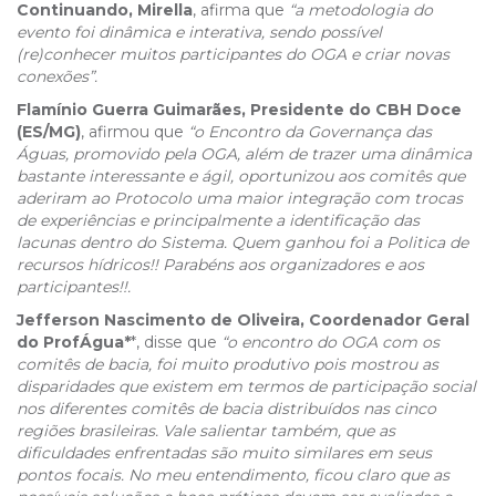
Continuando, Mirella
, afirma que
“a metodologia do
evento foi dinâmica e interativa, sendo possível
(re)conhecer muitos participantes do OGA e criar novas
conexões”.
Flamínio Guerra Guimarães, Presidente do CBH Doce
(ES/MG)
, afirmou que
“o Encontro da Governança das
Águas, promovido pela OGA, além de trazer uma dinâmica
bastante interessante e ágil, oportunizou aos comitês que
aderiram ao Protocolo uma maior integração com trocas
de experiências e principalmente a identificação das
lacunas dentro do Sistema. Quem ganhou foi a Politica de
recursos hídricos!! Parabéns aos organizadores e aos
participantes!!.
Jefferson Nascimento de Oliveira, Coordenador Geral
do ProfÁgua*
*, disse que
“o encontro do OGA com os
comitês de bacia, foi muito produtivo pois mostrou as
disparidades que existem em termos de participação social
nos diferentes comitês de bacia distribuídos nas cinco
regiões brasileiras. Vale salientar também, que as
dificuldades enfrentadas são muito similares em seus
pontos focais. No meu entendimento, ficou claro que as