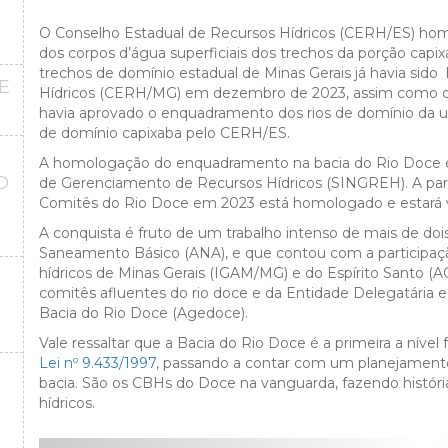
O Conselho Estadual de Recursos Hídricos (CERH/ES) homo
dos corpos d’água superficiais dos trechos da porção cap
trechos de domínio estadual de Minas Gerais já havia si
E
Hídricos (CERH/MG) em dezembro de 2023, assim como o 
havia aprovado o enquadramento dos rios de domínio da 
de domínio capixaba pelo CERH/ES.
A homologação do enquadramento na bacia do Rio Doce é 
O
de Gerenciamento de Recursos Hídricos (SINGREH). A par
Comitês do Rio Doce em 2023 está homologado e estará vig
O
A conquista é fruto de um trabalho intenso de mais de doi
Saneamento Básico (ANA), e que contou com a participaçã
hídricos de Minas Gerais (IGAM/MG) e do Espírito Santo (
comitês afluentes do rio doce e da
Entidade Delegatária 
Bacia do Rio Doce (Agedoce).
Vale ressaltar que a Bacia do Rio Doce é a primeira a níve
Lei nº 9.433/1997
, passando a contar com um planejamento
bacia.
São os CBHs do Doce na vanguarda, fazendo história
hídricos.