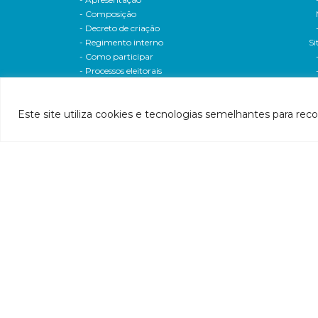
- Composição
- Decreto de criação
- Regimento interno
Si
- Como participar
- Processos eleitorais
Atas reuniões
Deliberações e moçoes
Este site utiliza cookies e tecnologias semelhantes para rec
A bacia
Comitês da bacia
P
- CBH-Piranga
Pl
- CBH-Piracicaba
Hi
- CBH-Santo Antônio
Pl
- CBH-Suaçuí
Pl
- CBH-Caratinga
- CBH-Manhuaçu
- CBH-Guandu
Pr
- CBH-Santa Maria do Doce
E
- CBH-Pontões e Lagoas do Rio Doce
Ri
Entidade delegatária
Re
- Agência de Água
P1
- Resolução de delegação
P1
- Associados
d