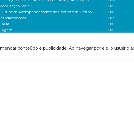
Mobilização Social)
- 2019
- Grupo de Acompanhamento do Contrato de Gestão
- 2018
tes relacionados
- 2017
- ANA
- 2016
- Agerh
- 2015
- IGAM
- 2014
- SigaWeb Doce
- 2013
omendar conteúdo e publicidade. Ao navegar por ele, o usuário ac
- Portal de Acompanhamento de Ações
- 2012
IRH | PARH | PAP
Processos seletivos
ano Integrado de Recursos Hídricos da Bacia
- 2016
drográfica do Rio Doce (PIRH)
- 2015
ano de Ações de Recursos Hídricos (PARH)
Cadastro de usuári
ano de Aplicação Plurianual (PAP)
Cobrança e arreca
- Relatório anual de acompanhamento
Legislação de recur
- Deliberações PAP
hídricos
ogramas e Projetos
- Legislação Feder
ditais de Chamamento Público
- Legislação do es
o Vivo
Minas Gerais
florestar/ES
- Legislação do e
1 - Programa de Saneamento da Bacia
Espírito Santo
2 - Programa de Controle das Atividades Geradoras
Contrato de gestão
e Sedimentos
- Contratos de ge