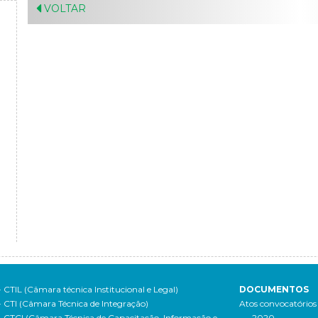
VOLTAR
- CTIL (Câmara técnica Institucional e Legal)
DOCUMENTOS
- CTI (Câmara Técnica de Integração)
Atos convocatórios
- CTCI (Câmara Técnica de Capacitação, Informação e
- 2020