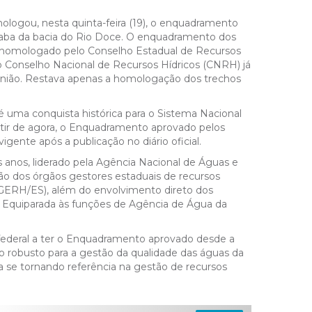
logou, nesta quinta-feira (19), o enquadramento
ixaba da bacia do Rio Doce. O enquadramento dos
do homologado pelo Conselho Estadual de Recursos
Conselho Nacional de Recursos Hídricos (CNRH) já
união. Restava apenas a homologação dos trechos
uma conquista histórica para o Sistema Nacional
tir de agora, o Enquadramento aprovado pelos
ente após a publicação no diário oficial.
s anos, liderado pela Agência Nacional de Águas e
o dos órgãos gestores estaduais de recursos
AGERH/ES), além do envolvimento direto dos
e Equiparada às funções de Agência de Água da
l federal a ter o Enquadramento aprovado desde a
 robusto para a gestão da qualidade das águas da
 se tornando referência na gestão de recursos