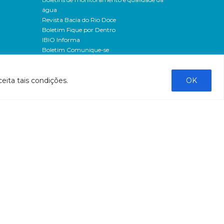
água
Revista Bacia do Rio Doce
Boletim Fique por Dentro
IBIO Informa
Boletim Comunique-se
Releases
Clipping
eita tais condições.
OK
Banco de imagens
Campanhas
- Campanha o doce não morreu
Processos seletivos
os
- 2016
dação
- 2015
sos
Fale Conosco
al
tado de
stado do
stão