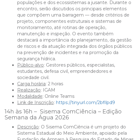
populações e dos ecossistemas a jusante. Durante o
encontro, serão discutidos os principais elementos
que compõem uma barragem — desde critérios de
projeto, componentes estruturais e sistemas de
monitoramento, até rotinas de operação,
manutenção e inspeção. O evento também
destacará a importância do planejamento, da gestão
de riscos e da atuação integrada dos órgãos públicos
na prevenção de incidentes e na promoção da
segurança hídrica.
Público-alvo
: Gestores públicos, especialistas,
estudantes, defesa civil, empreendedores e
sociedade civil.
Carga horária
: 2 horas
Realização
: IGAM
Modalidade
: Online Teams
Link de Inscrição
:
https://tinyurl.com/2bfllpd9
14h às 16h – Sisema ComCiência – Edição
Semana da Água 2026
Descrição
:
O Sisema ComCiência é um projeto do
Sistema Estadual do Meio Ambiente, apoiado pela
Fundação de Amparo à Pesquisa do Estado de Minas