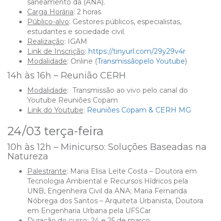
saneamento da (ANA).
Carga Horária
:
2 horas
Público-alvo
: Gestores públicos, especialistas,
estudantes e sociedade civil.
Realização
:
IGAM
Link de Inscrição
:
https://tinyurl.com/29y29v4r
Modalidade
:
Online (
Transmissãopelo Youtube
)
14h às 16h – Reunião CERH
Modalidade
:
T
ransmissão ao vivo pelo canal do
Youtube Reuniões Copam
Link do Youtube
:
Reuniões Copam & CERH MG
24/03 terça-feira
10h às 12h – Minicurso: Soluções Baseadas na
Natureza
Palestrante
: Maria Elisa Leite Costa –
Doutora em
Tecnologia Ambiental e Recursos Hídricos pela
UNB, Engenheira Civil da
ANA; Maria Fernanda
Nóbrega dos Santos – Arquiteta Urbanista, Doutora
em Engenharia Urbana pela UFSCar
Duração do curso:
24 e 25 de março.