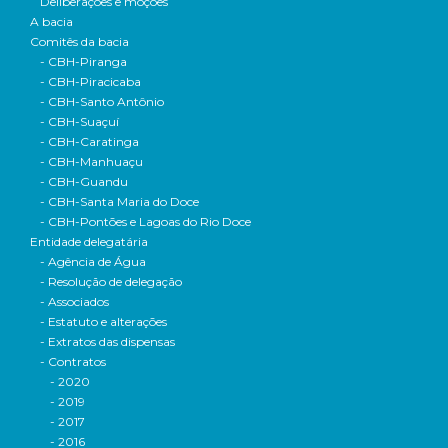
Deliberações e moçoes
A bacia
Comitês da bacia
- CBH-Piranga
- CBH-Piracicaba
- CBH-Santo Antônio
- CBH-Suaçuí
- CBH-Caratinga
- CBH-Manhuaçu
- CBH-Guandu
- CBH-Santa Maria do Doce
- CBH-Pontões e Lagoas do Rio Doce
Entidade delegatária
- Agência de Água
- Resolução de delegação
- Associados
- Estatuto e alterações
- Extratos das dispensas
- Contratos
- 2020
- 2019
- 2017
- 2016