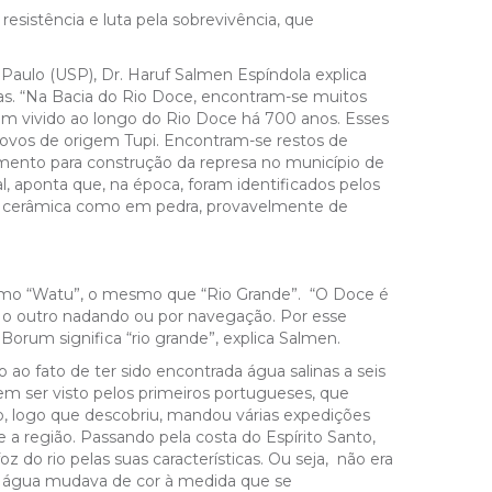
 resistência e luta pela sobrevivência, que
 Paulo (USP), Dr. Haruf Salmen Espíndola explica
nias. “Na Bacia do Rio Doce, encontram-se muitos
iam vivido ao longo do Rio Doce há 700 anos. Esses
ovos de origem Tupi. Encontram-se restos de
mento para construção da represa no município de
, aponta que, na época, foram identificados pelos
 em cerâmica como em pedra, provavelmente de
omo “Watu”, o mesmo que “Rio Grande”. “O Doce é
ra o outro nadando ou por navegação. Por esse
orum significa “rio grande”, explica Salmen.
ao fato de ter sido encontrada água salinas a seis
sem ser visto pelos primeiros portugueses, que
o, logo que descobriu, mandou várias expedições
 a região. Passando pela costa do Espírito Santo,
oz do rio pelas suas características. Ou seja, não era
 a água mudava de cor à medida que se