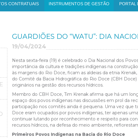
TOS CONTRATUAIS
INSTRUMENTOS DE GESTÃO
PORTAL 
GUARDIÕES DO “WATU”: DIA NACI
19/04/2024
Nesta sexta-feira (19) é celebrado o
Dia Nacional dos Povos
importância da cultura e tradições indígenas na construção 
às margens do Rio Doce, ficam as aldeias da etnia Krenak
do Comitê da Bacia Hidrográfica do Rio Doce (CBH Doce) 
E
originários na gestão dos recursos hídricos.
Membro do CBH Doce, Tim Krenak afirma que há um longo 
espaço dos povos indígenas nas discussões em prol da recu
participação nos comitês ainda é pequena. Uma vez que tod
Doce eram ocupados por povos indígenas, ter apenas um
O
continuar lutando por reconhecimento e respeito para con
O
recursos hídricos, na defesa do meio ambiente, refloresta
Primeiros Povos Indígenas na Bacia do Rio Doce