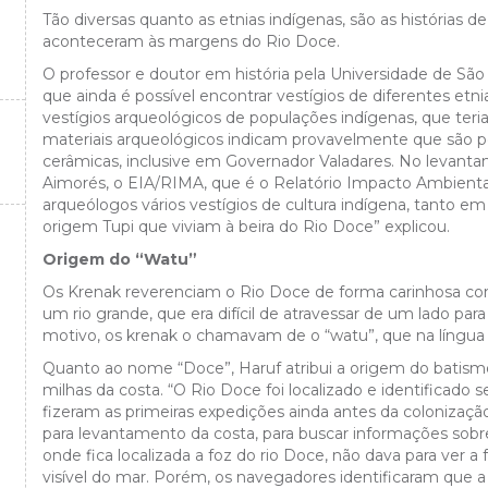
Tão diversas quanto as etnias indígenas, são as histórias de
aconteceram às margens do Rio Doce.
O professor e doutor em história pela Universidade de São
que ainda é possível encontrar vestígios de diferentes et
vestígios arqueológicos de populações indígenas, que ter
materiais arqueológicos indicam provavelmente que são p
cerâmicas, inclusive em Governador Valadares. No levanta
Aimorés, o EIA/RIMA, que é o Relatório Impacto Ambiental
arqueólogos vários vestígios de cultura indígena, tanto
origem Tupi que viviam à beira do Rio Doce” explicou.
Origem do “Watu”
Os Krenak reverenciam o Rio Doce de forma carinhosa c
um rio grande, que era difícil de atravessar de um lado pa
motivo, os krenak o chamavam de o “watu”, que na língua B
Quanto ao nome “Doce”, Haruf atribui a origem do batismo 
milhas da costa. “O Rio Doce foi localizado e identificado 
fizeram as primeiras expedições ainda antes da colonizaçã
para levantamento da costa, para buscar informações sobre
onde fica localizada a foz do rio Doce, não dava para ver a f
visível do mar. Porém, os navegadores identificaram que