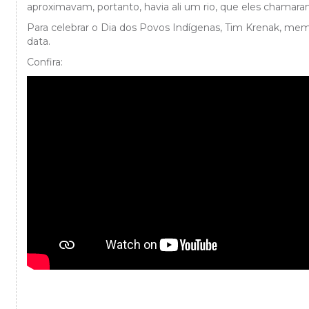
aproximavam, portanto, havia ali um rio, que eles chamaram
Para celebrar o Dia dos Povos Indígenas, Tim Krenak, m
data.
Confira: