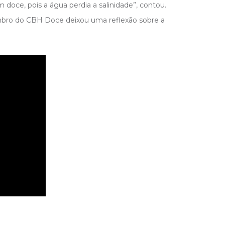
 doce, pois a água perdia a salinidade”, contou.
embro do CBH Doce deixou uma reflexão sobre a