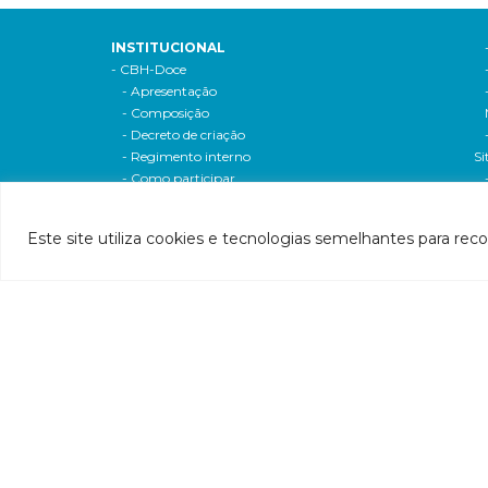
INSTITUCIONAL
- CBH-Doce
- Apresentação
- Composição
- Decreto de criação
- Regimento interno
Si
- Como participar
- Processos eleitorais
Atas reuniões
Este site utiliza cookies e tecnologias semelhantes para rec
Deliberações e moçoes
A bacia
Comitês da bacia
P
- CBH-Piranga
Pl
- CBH-Piracicaba
Hi
- CBH-Santo Antônio
Pl
- CBH-Suaçuí
Pl
- CBH-Caratinga
- CBH-Manhuaçu
- CBH-Guandu
Pr
- CBH-Santa Maria do Doce
E
- CBH-Pontões e Lagoas do Rio Doce
Ri