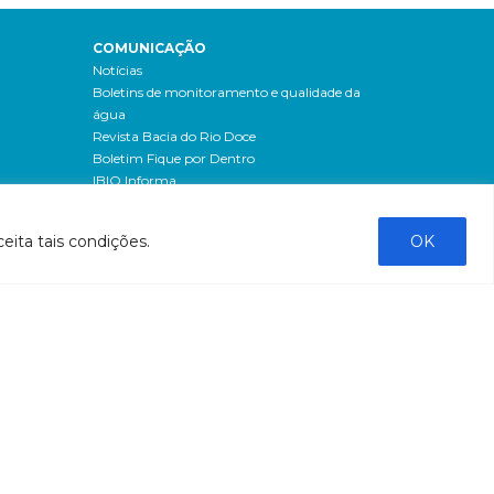
COMUNICAÇÃO
Notícias
Boletins de monitoramento e qualidade da
água
Revista Bacia do Rio Doce
Boletim Fique por Dentro
IBIO Informa
Boletim Comunique-se
Releases
eita tais condições.
OK
Clipping
Banco de imagens
Campanhas
- Campanha o doce não morreu
Processos seletivos
os
- 2016
dação
- 2015
sos
Fale Conosco
al
tado de