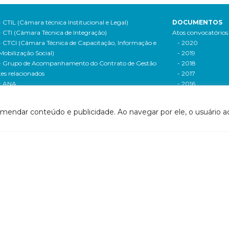
- CTIL (Câmara técnica Institucional e Legal)
DOCUMENTOS
- CTI (Câmara Técnica de Integração)
Atos convocatórios
- CTCI (Câmara Técnica de Capacitação, Informação e
- 2020
Mobilização Social)
- 2019
- Grupo de Acompanhamento do Contrato de Gestão
- 2018
tes relacionados
- 2017
- ANA
- 2016
- Agerh
- 2015
- IGAM
- 2014
omendar conteúdo e publicidade. Ao navegar por ele, o usuário ac
- SigaWeb Doce
- 2013
- Portal de Acompanhamento de Ações
- 2012
IRH | PARH | PAP
Processos seletivos
ano Integrado de Recursos Hídricos da Bacia
- 2016
drográfica do Rio Doce (PIRH)
- 2015
ano de Ações de Recursos Hídricos (PARH)
Cadastro de usuári
ano de Aplicação Plurianual (PAP)
Cobrança e arreca
- Relatório anual de acompanhamento
Legislação de recur
- Deliberações PAP
hídricos
ogramas e Projetos
- Legislação Feder
ditais de Chamamento Público
- Legislação do es
o Vivo
Minas Gerais