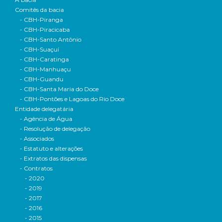
Comitês da bacia
- CBH-Piranga
- CBH-Piracicaba
- CBH-Santo Antônio
- CBH-Suaçuí
- CBH-Caratinga
- CBH-Manhuaçu
- CBH-Guandu
- CBH-Santa Maria do Doce
- CBH-Pontões e Lagoas do Rio Doce
Entidade delegatária
- Agência de Água
- Resolução de delegação
- Associados
- Estatuto e alterações
- Extratos das dispensas
- Contratos
- 2020
- 2019
- 2017
- 2016
- 2015