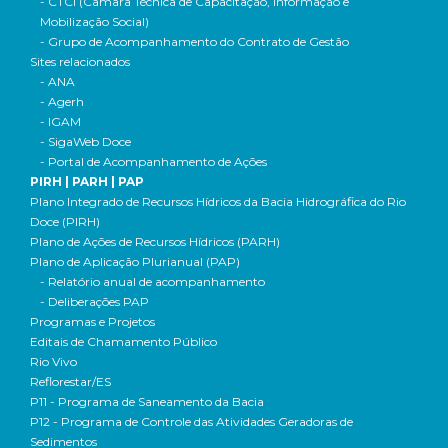
- CTCI (Câmara Técnica de Capacitação, Informação e
Mobilização Social)
- Grupo de Acompanhamento do Contrato de Gestão
Sites relacionados
- ANA
- Agerh
- IGAM
- SigaWeb Doce
- Portal de Acompanhamento de Ações
PIRH | PARH | PAP
Plano Integrado de Recursos Hídricos da Bacia Hidrográfica do Rio
Doce (PIRH)
Plano de Ações de Recursos Hídricos (PARH)
Plano de Aplicação Plurianual (PAP)
- Relatório anual de acompanhamento
- Deliberações PAP
Programas e Projetos
Editais de Chamamento Público
Rio Vivo
Reflorestar/ES
P11 - Programa de Saneamento da Bacia
P12 - Programa de Controle das Atividades Geradoras de
Sedimentos