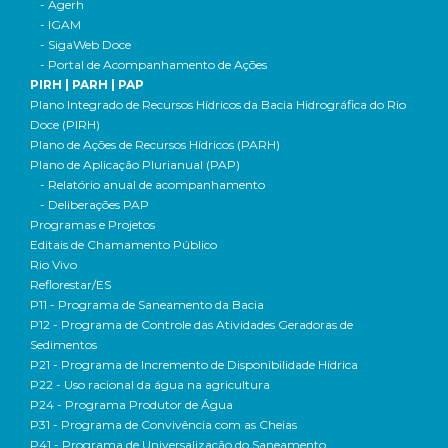
- Agerh
- IGAM
- SigaWeb Doce
- Portal de Acompanhamento de Ações
PIRH | PARH | PAP
Plano Integrado de Recursos Hídricos da Bacia Hidrográfica do Rio
Doce (PIRH)
Plano de Ações de Recursos Hídricos (PARH)
Plano de Aplicação Plurianual (PAP)
- Relatório anual de acompanhamento
- Deliberações PAP
Programas e Projetos
Editais de Chamamento Público
Rio Vivo
Reflorestar/ES
P11 - Programa de Saneamento da Bacia
P12 - Programa de Controle das Atividades Geradoras de
Sedimentos
P21 - Programa de Incremento de Disponibilidade Hídrica
P22 - Uso racional da água na agricultura
P24 - Programa Produtor de Água
P31 - Programa de Convivência com as Cheias
P41 - Programa de Universalização do Saneamento