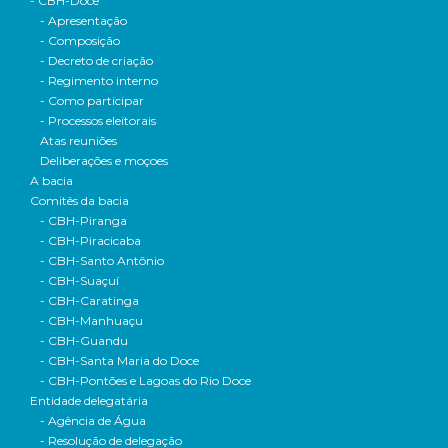
- CBH-Doce
- Apresentação
- Composição
- Decreto de criação
- Regimento interno
- Como participar
- Processos eleitorais
Atas reuniões
Deliberações e moçoes
A bacia
Comitês da bacia
- CBH-Piranga
- CBH-Piracicaba
- CBH-Santo Antônio
- CBH-Suaçuí
- CBH-Caratinga
- CBH-Manhuaçu
- CBH-Guandu
- CBH-Santa Maria do Doce
- CBH-Pontões e Lagoas do Rio Doce
Entidade delegatária
- Agência de Água
- Resolução de delegação