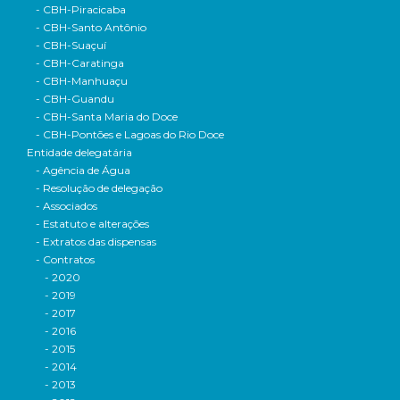
- CBH-Piracicaba
- CBH-Santo Antônio
- CBH-Suaçuí
- CBH-Caratinga
- CBH-Manhuaçu
- CBH-Guandu
- CBH-Santa Maria do Doce
- CBH-Pontões e Lagoas do Rio Doce
Entidade delegatária
- Agência de Água
- Resolução de delegação
- Associados
- Estatuto e alterações
- Extratos das dispensas
- Contratos
- 2020
- 2019
- 2017
- 2016
- 2015
- 2014
- 2013