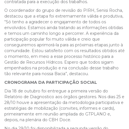
contratada para a execução dos trabalhos.
O coordenador do grupo de revisão do PIRH, Senisi Rocha,
destacou que a etapa foi extremamente válida e produtiva,
“Só tenho a agradecer o engajamento de todos os
envolvidos. Estamos ainda tratando as informações obtidas
e temos um caminho longo a percorrer. A experiência da
participação popular foi muito válida e creio que
conseguiremos aprimorá-la para as próximas etapas junto à
comunidade. Estou satisfeito com os resultados obtidos até
o momento, em meio a esse processo histórico para a
Gestão de Recursos Hídricos. Espero que todos sigam
empenhados na produção e na conclusão desse trabalho
tão relevante para nossa Bacia”, destacou.
CRONOGRAMA DA PARTICIPAÇÃO SOCIAL
Dia 18 de outubro foi entregue a primeira versão do
Relatório de Diagnostico aos órgãos gestores. Nos dias 25 e
28/10 houve a apresentação da metodologia participativa e
estratégias de mobilização (convites, informes e cards),
primeiramente em reunião ampliada do GTPLANO e,
depois, na plenária do CBH Doce.
No dia 29/10 foi disponibilizada a segunda versão do