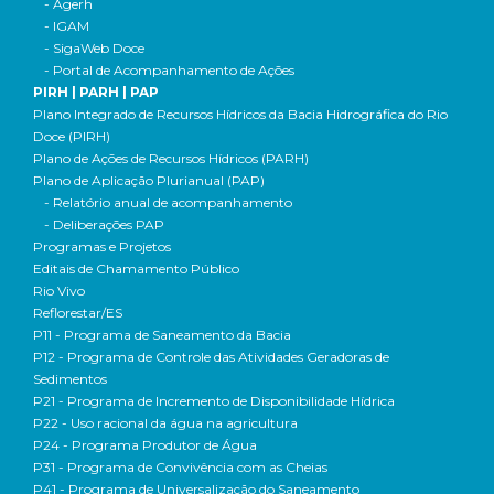
- Agerh
- IGAM
- SigaWeb Doce
- Portal de Acompanhamento de Ações
PIRH | PARH | PAP
Plano Integrado de Recursos Hídricos da Bacia Hidrográfica do Rio
Doce (PIRH)
Plano de Ações de Recursos Hídricos (PARH)
Plano de Aplicação Plurianual (PAP)
- Relatório anual de acompanhamento
- Deliberações PAP
Programas e Projetos
Editais de Chamamento Público
Rio Vivo
Reflorestar/ES
P11 - Programa de Saneamento da Bacia
P12 - Programa de Controle das Atividades Geradoras de
Sedimentos
P21 - Programa de Incremento de Disponibilidade Hídrica
P22 - Uso racional da água na agricultura
P24 - Programa Produtor de Água
P31 - Programa de Convivência com as Cheias
P41 - Programa de Universalização do Saneamento