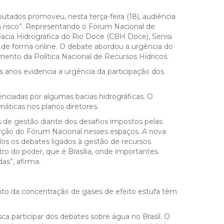
tados promoveu, nesta terça-feira (18), audiência
em risco”. Representando o Fórum Nacional de
acia Hidrográfica do Rio Doce (CBH Doce), Senisi
 de forma online. O debate abordou a urgência do
mento da Política Nacional de Recursos Hídricos.
 anos evidencia a urgência da participação dos
.
enciadas por algumas bacias hidrográficas. O
máticas nos planos diretores.
s de gestão diante dos desafios impostos pelas
rção do Fórum Nacional nesses espaços. A nova
os os debates ligados à gestão de recursos
tro do poder, que é Brasília, onde importantes
das”, afirma.
nto da concentração de gases de efeito estufa têm
 participar dos debates sobre água no Brasil. O