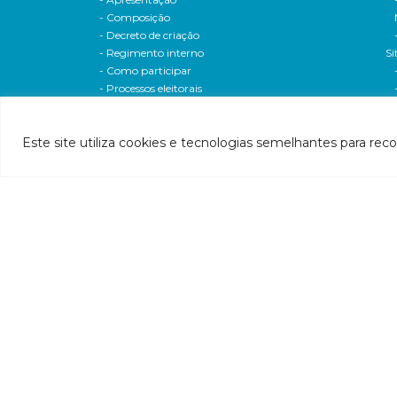
- Composição
- Decreto de criação
- Regimento interno
Si
- Como participar
- Processos eleitorais
Atas reuniões
Deliberações e moçoes
Este site utiliza cookies e tecnologias semelhantes para rec
A bacia
Comitês da bacia
P
- CBH-Piranga
Pl
- CBH-Piracicaba
Hi
- CBH-Santo Antônio
Pl
- CBH-Suaçuí
Pl
- CBH-Caratinga
- CBH-Manhuaçu
- CBH-Guandu
Pr
- CBH-Santa Maria do Doce
E
- CBH-Pontões e Lagoas do Rio Doce
Ri
Entidade delegatária
Re
- Agência de Água
P1
- Resolução de delegação
P1
- Associados
d