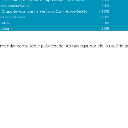
Mobilização Social)
- 2019
- Grupo de Acompanhamento do Contrato de Gestão
- 2018
tes relacionados
- 2017
- ANA
- 2016
- Agerh
- 2015
- IGAM
- 2014
- SigaWeb Doce
- 2013
omendar conteúdo e publicidade. Ao navegar por ele, o usuário ac
- Portal de Acompanhamento de Ações
- 2012
IRH | PARH | PAP
Processos seletivos
ano Integrado de Recursos Hídricos da Bacia
- 2016
drográfica do Rio Doce (PIRH)
- 2015
ano de Ações de Recursos Hídricos (PARH)
Cadastro de usuári
ano de Aplicação Plurianual (PAP)
Cobrança e arreca
- Relatório anual de acompanhamento
Legislação de recur
- Deliberações PAP
hídricos
ogramas e Projetos
- Legislação Feder
ditais de Chamamento Público
- Legislação do es
o Vivo
Minas Gerais
florestar/ES
- Legislação do e
1 - Programa de Saneamento da Bacia
Espírito Santo
2 - Programa de Controle das Atividades Geradoras
Contrato de gestão
e Sedimentos
- Contratos de ge