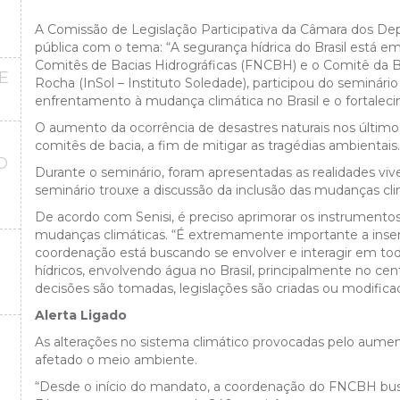
A Comissão de Legislação Participativa da Câmara dos Depu
pública com o tema: “A segurança hídrica do Brasil está 
Comitês de Bacias Hidrográficas (FNCBH) e o Comitê da B
E
Rocha
(InSol – Instituto Soledade),
participou do seminário
enfrentamento à mudança climática no Brasil e o fortaleci
O aumento da ocorrência de desastres naturais nos últimos
comitês de bacia, a fim de mitigar as tragédias ambientais
O
Durante o seminário, foram apresentadas as realidades viv
O
seminário trouxe a discussão da inclusão das mudanças cli
De acordo com Senisi, é
preciso aprimorar os instrumento
mudanças climáticas. “É extremamente importante a inse
coordenação está buscando se envolver e interagir em tod
hídricos, envolvendo água no Brasil, principalmente no cen
decisões são tomadas, legislações são criadas ou modifica
Alerta Ligado
As alterações no sistema climático provocadas pelo aume
afetado o meio ambiente.
“Desde o início do mandato, a coordenação do FNCBH busca