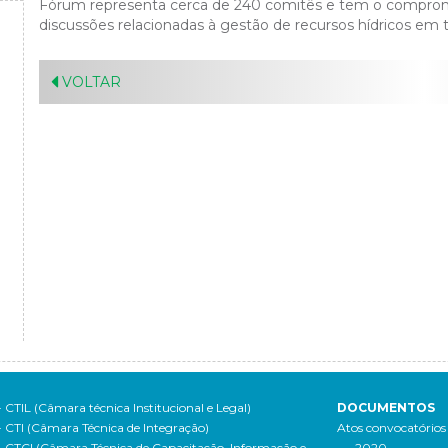
Fórum representa cerca de 240 comitês e tem o comprome
discussões relacionadas à gestão de recursos hídricos em tod
VOLTAR
- CTIL (Câmara técnica Institucional e Legal)
DOCUMENTOS
- CTI (Câmara Técnica de Integração)
Atos convocatórios
- CTCI (Câmara Técnica de Capacitação, Informação e
- 2020