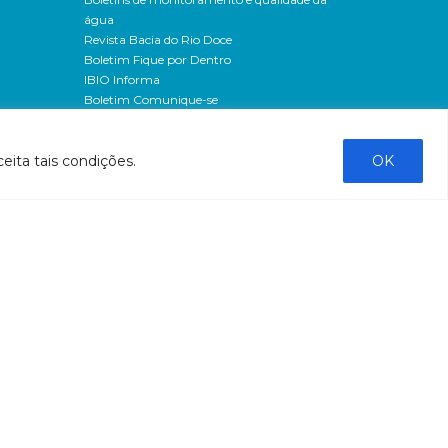
água
Revista Bacia do Rio Doce
Boletim Fique por Dentro
IBIO Informa
Boletim Comunique-se
Releases
Clipping
eita tais condições.
OK
Banco de imagens
Campanhas
- Campanha o doce não morreu
Processos seletivos
os
- 2016
dação
- 2015
sos
Fale Conosco
al
tado de
stado do
stão