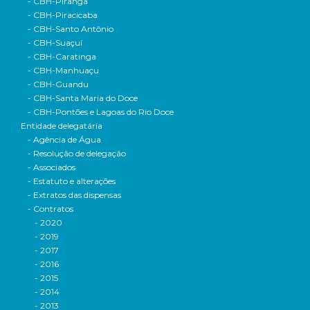
- CBH-Piranga
- CBH-Piracicaba
- CBH-Santo Antônio
- CBH-Suaçuí
- CBH-Caratinga
- CBH-Manhuaçu
- CBH-Guandu
- CBH-Santa Maria do Doce
- CBH-Pontões e Lagoas do Rio Doce
Entidade delegatária
- Agência de Água
- Resolução de delegação
- Associados
- Estatuto e alterações
- Extratos das dispensas
- Contratos
- 2020
- 2019
- 2017
- 2016
- 2015
- 2014
- 2013