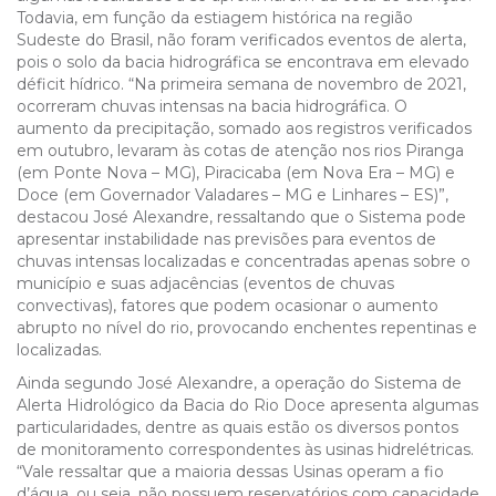
Todavia, em função da estiagem histórica na região
Sudeste do Brasil, não foram verificados eventos de alerta,
pois o solo da bacia hidrográfica se encontrava em elevado
déficit hídrico. “Na primeira semana de novembro de 2021,
ocorreram chuvas intensas na bacia hidrográfica. O
aumento da precipitação, somado aos registros verificados
em outubro, levaram às cotas de atenção nos rios Piranga
(em Ponte Nova – MG), Piracicaba (em Nova Era – MG) e
Doce (em Governador Valadares – MG e Linhares – ES)”,
destacou José Alexandre, ressaltando que o Sistema pode
apresentar instabilidade nas previsões para eventos de
chuvas intensas localizadas e concentradas apenas sobre o
município e suas adjacências (eventos de chuvas
convectivas), fatores que podem ocasionar o aumento
abrupto no nível do rio, provocando enchentes repentinas e
localizadas.
Ainda segundo José Alexandre, a operação do Sistema de
Alerta Hidrológico da Bacia do Rio Doce apresenta algumas
particularidades, dentre as quais estão os diversos pontos
de monitoramento correspondentes às usinas hidrelétricas.
“Vale ressaltar que a maioria dessas Usinas operam a fio
d’água, ou seja, não possuem reservatórios com capacidade