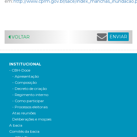
em:
http://www.cprm.gov.br/sace/index_manchas_inundacao.
ENVIAR
VOLTAR
INSTITUCIONAL
- CBH-Doce
- Apresentação
- Composição
- Decreto de criação
- Regimento interno
- Como participar
- Processos eleitorais
Atas reuniões
Deliberações e moçoes
A bacia
Comitês da bacia