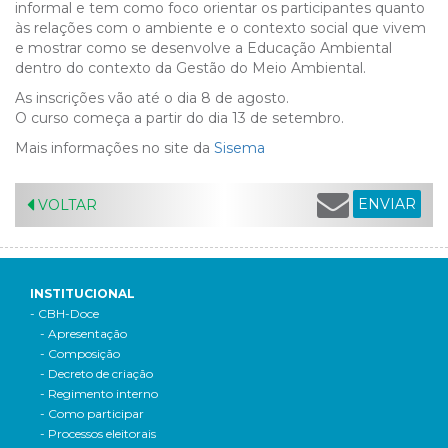
informal e tem como foco orientar os participantes quanto
às relações com o ambiente e o contexto social que vivem
e mostrar como se desenvolve a Educação Ambiental
dentro do contexto da Gestão do Meio Ambiental.
As inscrições vão até o dia 8 de agosto.
O curso começa a partir do dia 13 de setembro.
Mais informações no site da
Sisema
ENVIAR
VOLTAR
INSTITUCIONAL
- CBH-Doce
- Apresentação
- Composição
- Decreto de criação
- Regimento interno
- Como participar
- Processos eleitorais