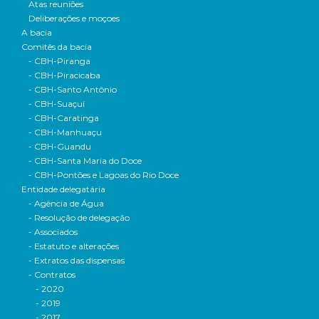
Atas reuniões
Deliberações e moçoes
A bacia
Comitês da bacia
- CBH-Piranga
- CBH-Piracicaba
- CBH-Santo Antônio
- CBH-Suaçuí
- CBH-Caratinga
- CBH-Manhuaçu
- CBH-Guandu
- CBH-Santa Maria do Doce
- CBH-Pontões e Lagoas do Rio Doce
Entidade delegatária
- Agência de Água
- Resolução de delegação
- Associados
- Estatuto e alterações
- Extratos das dispensas
- Contratos
- 2020
- 2019
- 2017