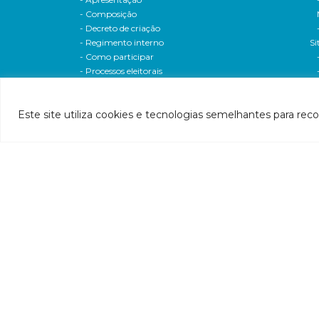
- Composição
- Decreto de criação
- Regimento interno
Si
- Como participar
- Processos eleitorais
Atas reuniões
Deliberações e moçoes
Este site utiliza cookies e tecnologias semelhantes para rec
A bacia
Comitês da bacia
P
- CBH-Piranga
Pl
- CBH-Piracicaba
Hi
- CBH-Santo Antônio
Pl
- CBH-Suaçuí
Pl
- CBH-Caratinga
- CBH-Manhuaçu
- CBH-Guandu
Pr
- CBH-Santa Maria do Doce
E
- CBH-Pontões e Lagoas do Rio Doce
Ri
Entidade delegatária
Re
- Agência de Água
P1
- Resolução de delegação
P1
- Associados
d