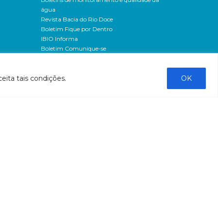
água
Revista Bacia do Rio Doce
Boletim Fique por Dentro
IBIO Informa
Boletim Comunique-se
Releases
Clipping
eita tais condições.
OK
Banco de imagens
Campanhas
- Campanha o doce não morreu
Processos seletivos
os
- 2016
dação
- 2015
sos
Fale Conosco
al
tado de
stado do
stão