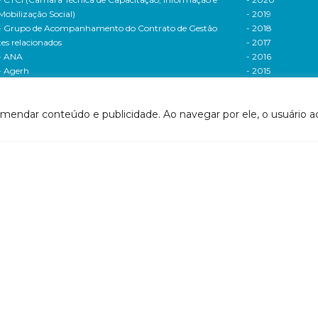
Mobilização Social)
- 2019
- Grupo de Acompanhamento do Contrato de Gestão
- 2018
tes relacionados
- 2017
- ANA
- 2016
- Agerh
- 2015
- IGAM
- 2014
- SigaWeb Doce
- 2013
omendar conteúdo e publicidade. Ao navegar por ele, o usuário ac
- Portal de Acompanhamento de Ações
- 2012
IRH | PARH | PAP
Processos seletivos
ano Integrado de Recursos Hídricos da Bacia
- 2016
drográfica do Rio Doce (PIRH)
- 2015
ano de Ações de Recursos Hídricos (PARH)
Cadastro de usuári
ano de Aplicação Plurianual (PAP)
Cobrança e arreca
- Relatório anual de acompanhamento
Legislação de recur
- Deliberações PAP
hídricos
ogramas e Projetos
- Legislação Feder
ditais de Chamamento Público
- Legislação do es
o Vivo
Minas Gerais
florestar/ES
- Legislação do e
1 - Programa de Saneamento da Bacia
Espírito Santo
2 - Programa de Controle das Atividades Geradoras
Contrato de gestão
e Sedimentos
- Contratos de ge