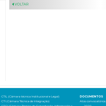
VOLTAR
- CTIL (Câmara técnica Institucional e Legal)
DOCUMENTOS
- CTI (Câmara Técnica de Integração)
Atos convocatórios
- CTCI (Câmara Técnica de Capacitação, Informação e
- 2020