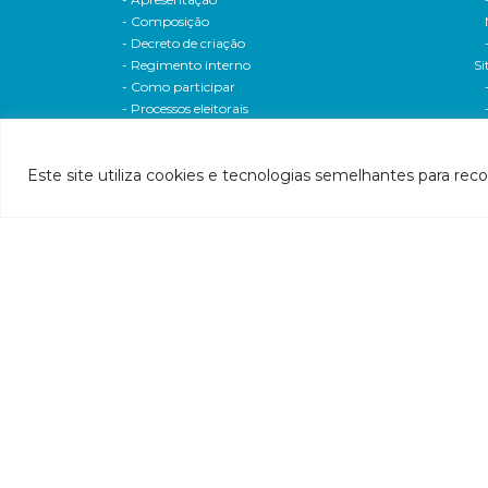
- Composição
- Decreto de criação
- Regimento interno
Si
- Como participar
- Processos eleitorais
Atas reuniões
Deliberações e moçoes
Este site utiliza cookies e tecnologias semelhantes para rec
A bacia
Comitês da bacia
P
- CBH-Piranga
Pl
- CBH-Piracicaba
Hi
- CBH-Santo Antônio
Pl
- CBH-Suaçuí
Pl
- CBH-Caratinga
- CBH-Manhuaçu
- CBH-Guandu
Pr
- CBH-Santa Maria do Doce
E
- CBH-Pontões e Lagoas do Rio Doce
Ri
Entidade delegatária
Re
- Agência de Água
P1
- Resolução de delegação
P1
- Associados
d