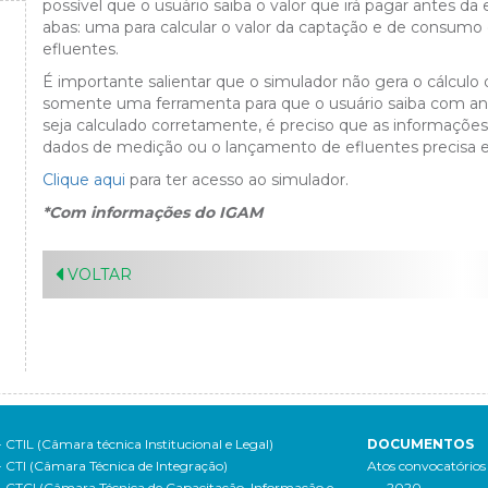
possível que o usuário saiba o valor que irá pagar antes 
abas: uma para calcular o valor da captação e de consumo 
efluentes.
É importante salientar que o simulador não gera o cálcul
somente uma ferramenta para que o usuário saiba com ante
seja calculado corretamente, é preciso que as informaçõ
dados de medição ou o lançamento de efluentes precisa 
Clique aqui
para ter acesso ao simulador.
*Com informações do IGAM
VOLTAR
- CTIL (Câmara técnica Institucional e Legal)
DOCUMENTOS
- CTI (Câmara Técnica de Integração)
Atos convocatórios
- CTCI (Câmara Técnica de Capacitação, Informação e
- 2020