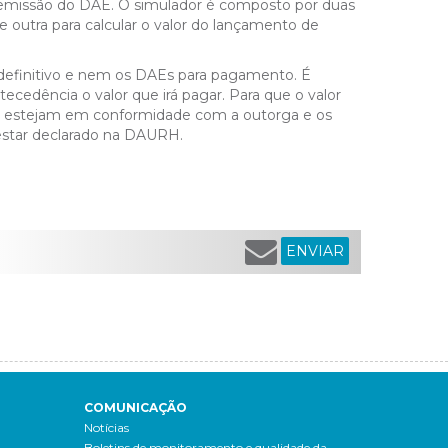
da emissão do DAE. O simulador é composto por duas
e outra para calcular o valor do lançamento de
o definitivo e nem os DAEs para pagamento. É
cedência o valor que irá pagar. Para que o valor
es estejam em conformidade com a outorga e os
estar declarado na DAURH.
ENVIAR
COMUNICAÇÃO
Notícias
Boletins de monitoramento e qualidade da