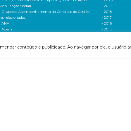
Mobilização Social)
- 2019
- Grupo de Acompanhamento do Contrato de Gestão
- 2018
tes relacionados
- 2017
- ANA
- 2016
- Agerh
- 2015
- IGAM
- 2014
- SigaWeb Doce
- 2013
omendar conteúdo e publicidade. Ao navegar por ele, o usuário ac
- Portal de Acompanhamento de Ações
- 2012
IRH | PARH | PAP
Processos seletivos
ano Integrado de Recursos Hídricos da Bacia
- 2016
drográfica do Rio Doce (PIRH)
- 2015
ano de Ações de Recursos Hídricos (PARH)
Cadastro de usuári
ano de Aplicação Plurianual (PAP)
Cobrança e arreca
- Relatório anual de acompanhamento
Legislação de recur
- Deliberações PAP
hídricos
ogramas e Projetos
- Legislação Feder
ditais de Chamamento Público
- Legislação do es
o Vivo
Minas Gerais
florestar/ES
- Legislação do e
1 - Programa de Saneamento da Bacia
Espírito Santo
2 - Programa de Controle das Atividades Geradoras
Contrato de gestão
e Sedimentos
- Contratos de ge