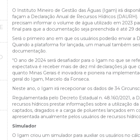
O Instituto Mineiro de Gestão das Águas (Igam) irá dispon
façam a Declaração Anual de Recursos Hídricos (DAURH). N
precisam informar o volume de água utilizado em 2023 para
E
final para que a documentação seja preenchida é até 29 d
Será o primeiro ano em que os usuários poderão enviar a 
Quando a plataforma for lançada, um manual também será di
documentação.
O
“O ano de 2024 será desafiador para o Igam no que se refe
O
expectativa é receber mais de dez mil declarações já que
quanto Minas Gerais é inovadora e pioneira na implementaç
geral do Igam, Marcelo da Fonseca.
Neste ano, o Igam irá recepcionar os dados de 34 Circunscr
Regulamentada pelo Decreto Estadual n. 48.160/2021, a 
recursos hídricos prestar informações sobre a utilização d
captados, dragados e a carga de poluentes lançados em co
apresentada anualmente pelos usuários de recursos hídrico
Simulador
O Igam criou um simulador para auxiliar os usuários no cál