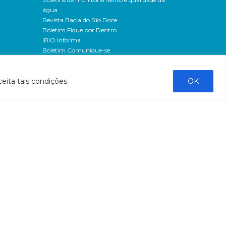
água
Revista Bacia do Rio Doce
Boletim Fique por Dentro
IBIO Informa
Boletim Comunique-se
Releases
Clipping
eita tais condições.
OK
Banco de imagens
Campanhas
- Campanha o doce não morreu
Processos seletivos
os
- 2016
dação
- 2015
sos
Fale Conosco
al
tado de
stado do
stão