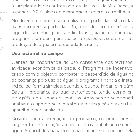
que indica o momento certo de irrigar e a quantidade de á
foi implantado em outros pontos da Bacia do Rio Doce, 
superior a 70%, além de economia de energia e melhoria d
OU
No dia 4, o encontro será realizado, a partir das 13h, na
dia 6, também a partir das 13h, o dia de campo será rea
logo do caminho, placas indicativas guiarão os partic
programa, também participarão de palestras sobre qualid
E
produção de água em propriedades rurais.
O
Uso racional no campo
Cientes da importância do uso consciente dos recursos h
atividade econômica da bacia, o Programa de Incentivo 
criado com o objetivo combater o desperdício de água no
da cobrança pelo uso da água, o programa financia a i
indica, de forma simples, quando e quanto irrigar: o irrig
Bacia Hidrográfica ao qual pertencem, tendo como crité
geográfica e a zona de conflitos. Após serem selecionada
analisam o tipo de solo, o sistema de irrigação e as cultu
aparelho é personalizado.
Durante toda a execução do programa, os produtores r
irrigâmetro, informações sobre a cultura trabalhada e ori
água. Ao final dos trabalhos, o participante recebe um re