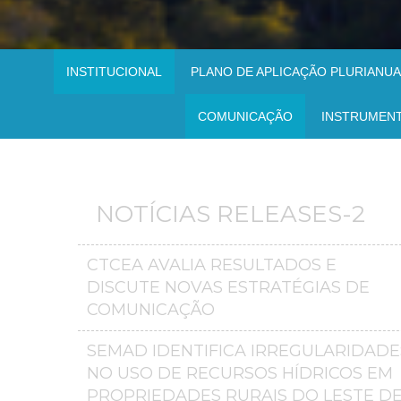
INSTITUCIONAL
PLANO DE APLICAÇÃO PLURIANUAL
COMUNICAÇÃO
INSTRUMEN
NOTÍCIAS RELEASES-2
CTCEA AVALIA RESULTADOS E
DISCUTE NOVAS ESTRATÉGIAS DE
COMUNICAÇÃO
SEMAD IDENTIFICA IRREGULARIDADE
NO USO DE RECURSOS HÍDRICOS EM
PROPRIEDADES RURAIS DO LESTE D