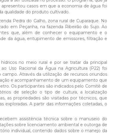
gua a ser utilizada no processo. O programa, que já
já apresentou casos em que a economia de água foi
a qualidade do produto cultivado.
 fazenda Pedra do Galho, zona rural de Cuparaque. No
lizado em Peçanha, na fazenda Ribeirão do Sujo. Ao
ipantes que, além de conhecer o equipamento e o
ade da água, entupimento de emissores, filtração e
ídricos no meio rural e por se tratar da principal
ao Uso Racional da Água na Agricultura (P22) foi
 campo. Através da utilização de recursos oriundos
nstalação e acompanhamento de um equipamento que
âmetro. Os participantes são indicados pelo Comitê de
rios de seleção o tipo de cultura, a localização
s, as propriedades são visitadas por técnicos, que
ras exploradas. A partir das informações coletadas, o
ecebem assistência técnica sobre o manuseio do
entações sobre licenciamento ambiental e outorga de
latório individual, contendo dados sobre o manejo da