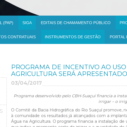
 (PAP)
SIGA
EDITAIS DE CHAMAMENTO PÚBLICO
PR
TOS CONTRATUAIS
INSTRUMENTOS DE GESTÃO
PORTAL 
PROGRAMA DE INCENTIVO AO USO
AGRICULTURA SERÁ APRESENTAD
03/04/2017
Programa desenvolvido pelo CBH-Suaçuí financia a inst
irrigar – o irr
O Comitê da Bacia Hidrográfica do Rio Suaçuí promove, nos
S
à comunidade os resultados já alcançados com a implant
Água na Agricultura. O programa financia a instalação 
E