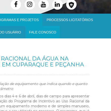
OGRAMAS E PROJETOS
PROCESSOS LICITATÓRIOS
DO USUÁRIO
FALE CONOSCO
 RACIONAL DA ÁGUA NA
O EM CUPARAQUE E PEÇANHA
alação de equipamento que indica quando e quanto
igâmetro
 dias 4 e 6 de abril, dias de campo para apresentar
ação do Programa de Incentivo ao Uso Racional da
de um equipamento moderno e de simples manuseio,