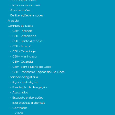
- Processos eleitorais
Atas reuniões
Deliberações e moçoes
A bacia
Comitês da bacia
- CBH-Piranga
- CBH-Piracicaba
- CBH-Santo Antônio
- CBH-Suaçuí
- CBH-Caratinga
- CBH-Manhuaçu
- CBH-Guandu
- CBH-Santa Maria do Doce
- CBH-Pontões e Lagoas do Rio Doce
Entidade delegatária
- Agência de Água
- Resolução de delegação
- Associados
- Estatuto e alterações
- Extratos das dispensas
- Contratos
- 2020