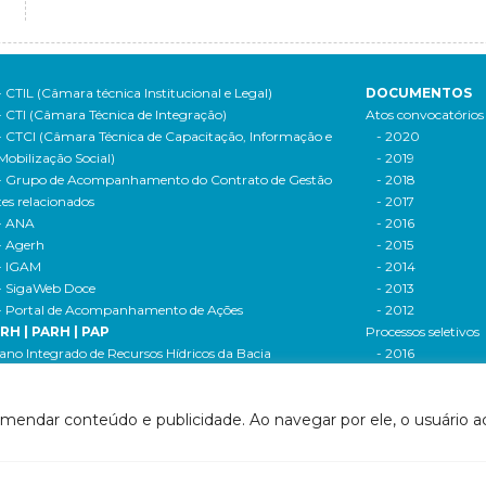
- CTIL (Câmara técnica Institucional e Legal)
DOCUMENTOS
- CTI (Câmara Técnica de Integração)
Atos convocatórios
- CTCI (Câmara Técnica de Capacitação, Informação e
- 2020
Mobilização Social)
- 2019
- Grupo de Acompanhamento do Contrato de Gestão
- 2018
tes relacionados
- 2017
- ANA
- 2016
- Agerh
- 2015
- IGAM
- 2014
- SigaWeb Doce
- 2013
- Portal de Acompanhamento de Ações
- 2012
IRH | PARH | PAP
Processos seletivos
ano Integrado de Recursos Hídricos da Bacia
- 2016
drográfica do Rio Doce (PIRH)
- 2015
ano de Ações de Recursos Hídricos (PARH)
Cadastro de usuári
omendar conteúdo e publicidade. Ao navegar por ele, o usuário ac
ano de Aplicação Plurianual (PAP)
Cobrança e arreca
- Relatório anual de acompanhamento
Legislação de recur
- Deliberações PAP
hídricos
ogramas e Projetos
- Legislação Feder