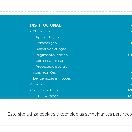
INSTITUCIONAL
- CBH-Doce
- Apresentação
- Composição
- Decreto de criação
- Regimento interno
Si
- Como participar
- Processos eleitorais
Atas reuniões
Deliberações e moçoes
A bacia
Comitês da bacia
P
- CBH-Piranga
Pl
- CBH-Piracicaba
Hi
- CBH-Santo Antônio
Pl
Este site utiliza cookies e tecnologias semelhantes para rec
- CBH-Suaçuí
Pl
- CBH-Caratinga
- CBH-Manhuaçu
- CBH-Guandu
Pr