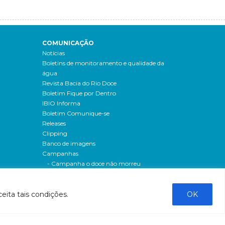
COMUNICAÇÃO
Notícias
Boletins de monitoramento e qualidade da
água
Revista Bacia do Rio Doce
Boletim Fique por Dentro
IBIO Informa
Boletim Comunique-se
Releases
Clipping
Banco de imagens
Campanhas
- Campanha o doce não morreu
Processos seletivos
os
- 2016
eita tais condições.
OK
dação
- 2015
sos
Fale Conosco
al