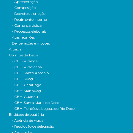
- Apresentação
- Composição
- Decreto de criação
- Regimento interno
- Como participar
- Processos eleitorais
Atas reuniões
Deliberações e moçoes
A bacia
Comitês da bacia
- CBH-Piranga
- CBH-Piracicaba
- CBH-Santo Antônio
- CBH-Suaçuí
- CBH-Caratinga
- CBH-Manhuaçu
- CBH-Guandu
- CBH-Santa Maria do Doce
- CBH-Pontões e Lagoas do Rio Doce
Entidade delegatária
- Agência de Água
- Resolução de delegação
- Associados